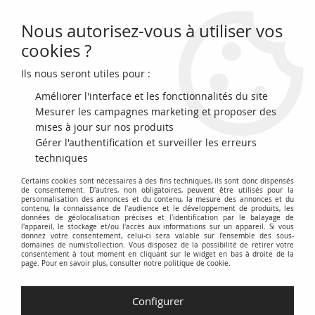
Nous autorisez-vous à utiliser vos
0
cookies ?
Ils nous seront utiles pour :
Accueil
>
>
Ukraine 9 Pièces de 5 Hryven - Blister Collector - 2018-2020
Améliorer l'interface et les fonctionnalités du site
Mesurer les campagnes marketing et proposer des
mises à jour sur nos produits
Gérer l'authentification et surveiller les erreurs
techniques
Certains cookies sont nécessaires à des fins techniques, ils sont donc dispensés
de consentement. D'autres, non obligatoires, peuvent être utilisés pour la
personnalisation des annonces et du contenu, la mesure des annonces et du
contenu, la connaissance de l'audience et le développement de produits, les
données de géolocalisation précises et l'identification par le balayage de
l'appareil, le stockage et/ou l'accès aux informations sur un appareil. Si vous
donnez votre consentement, celui-ci sera valable sur l’ensemble des sous-
domaines de numis'collection. Vous disposez de la possibilité de retirer votre
consentement à tout moment en cliquant sur le widget en bas à droite de la
page. Pour en savoir plus, consulter notre politique de cookie.
Configurer