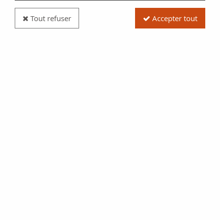
Tout refuser
Accepter tout
Pièce Ukraine 9 Pièces de 5 Hryven - Blister
Collector - 2018-2020
Réf. :
20304618
Type produit
Pièce
Date/Année
2022