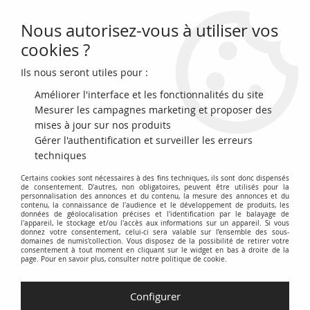
Nous autorisez-vous à utiliser vos
0
cookies ?
Ils nous seront utiles pour :
Accueil
>
Monnaie de Paris
Améliorer l'interface et les fonctionnalités du site
Monnaie de Paris
Mesurer les campagnes marketing et proposer des
mises à jour sur nos produits
Gérer l'authentification et surveiller les erreurs
Découvrez la catégorie
Monnaie de Paris
, un espace dédié
techniques
aux collections et produits officiels de la prestigieuse
Certains cookies sont nécessaires à des fins techniques, ils sont donc dispensés
institution française. Explorez une sélection rigoureuse de
de consentement. D'autres, non obligatoires, peuvent être utilisés pour la
pièces de collection, incluant les euros commémoratifs, les
personnalisation des annonces et du contenu, la mesure des annonces et du
contenu, la connaissance de l'audience et le développement de produits, les
monnaies courantes et les créations artistiques uniques
données de géolocalisation précises et l'identification par le balayage de
l'appareil, le stockage et/ou l'accès aux informations sur un appareil. Si vous
frappées par la Monnaie de Paris.
donnez votre consentement, celui-ci sera valable sur l’ensemble des sous-
domaines de numis'collection. Vous disposez de la possibilité de retirer votre
consentement à tout moment en cliquant sur le widget en bas à droite de la
Retrouvez les dernières émissions numismatiques, les séries
page. Pour en savoir plus, consulter notre politique de cookie.
thématiques et les éditions limitées qui témoignent du savoir-
faire et de l'excellence de la Monnaie de Paris. Chaque pièce
Configurer
est le fruit d'un travail minutieux et d'une tradition séculaire,