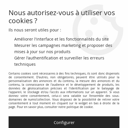
Nous autorisez-vous à utiliser vos
0
cookies ?
Ils nous seront utiles pour :
Accueil
>
Monnaie de Paris
>
Le Petit Prince
Améliorer l'interface et les fonctionnalités du site
Le Petit Prince
Mesurer les campagnes marketing et proposer des
mises à jour sur nos produits
Gérer l'authentification et surveiller les erreurs
Cette catégorie regroupe les produits numismatiques officiels
techniques
émis par la Monnaie de Paris en hommage à l'?uvre
Certains cookies sont nécessaires à des fins techniques, ils sont donc dispensés
intemporelle d'Antoine de Saint-Exupéry, "
Le Petit Prince
".
de consentement. D'autres, non obligatoires, peuvent être utilisés pour la
Retrouvez des pièces de collection en or et en argent, ainsi
personnalisation des annonces et du contenu, la mesure des annonces et du
contenu, la connaissance de l'audience et le développement de produits, les
que des médailles commémoratives, illustrant les
données de géolocalisation précises et l'identification par le balayage de
l'appareil, le stockage et/ou l'accès aux informations sur un appareil. Si vous
personnages et les scènes emblématiques du conte
donnez votre consentement, celui-ci sera valable sur l’ensemble des sous-
philosophique.
domaines de numis'collection. Vous disposez de la possibilité de retirer votre
consentement à tout moment en cliquant sur le widget en bas à droite de la
page. Pour en savoir plus, consulter notre politique de cookie.
Explorez les différentes collections et éditions spéciales,
proposant des finitions variées telles que la Belle Épreuve
Configurer
(BE), la Brillant Universel (BU) et des colorisations originales.