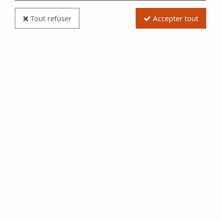
Tout refuser
Accepter tout
Pièce France Le Petit Prince - Miniset BU 2026
Réf. :
MIN26-02
Type produit
Pièce
Date/Année
2026