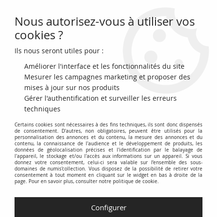
Nous autorisez-vous à utiliser vos
0
cookies ?
Ils nous seront utiles pour :
Accueil
>
Monnaies en Euro (depuis 1999)
>
France
>
France Le Petit
Prince - Miniset BU 2026
Améliorer l'interface et les fonctionnalités du site
Mesurer les campagnes marketing et proposer des
mises à jour sur nos produits
Gérer l'authentification et surveiller les erreurs
techniques
Certains cookies sont nécessaires à des fins techniques, ils sont donc dispensés
de consentement. D'autres, non obligatoires, peuvent être utilisés pour la
personnalisation des annonces et du contenu, la mesure des annonces et du
contenu, la connaissance de l'audience et le développement de produits, les
données de géolocalisation précises et l'identification par le balayage de
l'appareil, le stockage et/ou l'accès aux informations sur un appareil. Si vous
donnez votre consentement, celui-ci sera valable sur l’ensemble des sous-
domaines de numis'collection. Vous disposez de la possibilité de retirer votre
consentement à tout moment en cliquant sur le widget en bas à droite de la
page. Pour en savoir plus, consulter notre politique de cookie.
Configurer