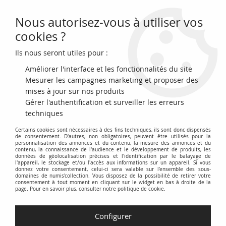
Nous autorisez-vous à utiliser vos
0
cookies ?
Ils nous seront utiles pour :
Accueil
>
Archivage
>
archivage-Monnaies du monde
>
Ukraine 10
Hryven Ivan Mazepa - 2020
Améliorer l'interface et les fonctionnalités du site
Mesurer les campagnes marketing et proposer des
mises à jour sur nos produits
Gérer l'authentification et surveiller les erreurs
techniques
Certains cookies sont nécessaires à des fins techniques, ils sont donc dispensés
de consentement. D'autres, non obligatoires, peuvent être utilisés pour la
personnalisation des annonces et du contenu, la mesure des annonces et du
contenu, la connaissance de l'audience et le développement de produits, les
données de géolocalisation précises et l'identification par le balayage de
l'appareil, le stockage et/ou l'accès aux informations sur un appareil. Si vous
donnez votre consentement, celui-ci sera valable sur l’ensemble des sous-
domaines de numis'collection. Vous disposez de la possibilité de retirer votre
consentement à tout moment en cliquant sur le widget en bas à droite de la
page. Pour en savoir plus, consulter notre politique de cookie.
Configurer