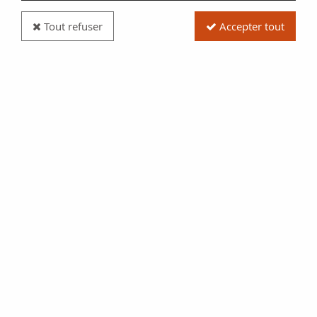
Tout refuser
Accepter tout
Pièce Ukraine 10 Hryven Ivan Mazepa - 2020
Réf. :
20302293
Type produit
Pièce
Date/Année
2020
Catalogue
Word coins (KM. New.2020)
Pays
Ukraine
Qualité
SPL