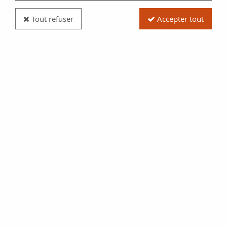
Tout refuser
Accepter tout
Pièce Ukraine 10 Hryven Jour du Souvenir - 2020
Réf. :
20302374
Type produit
Pièce
Date/Année
2020
Catalogue
Word coins (KM. New.2020)
Pays
Ukraine
Qualité
SPL