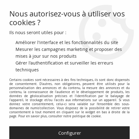
Nous autorisez-vous à utiliser vos
0
cookies ?
Ils nous seront utiles pour :
Accueil
>
Archivage
>
archivage-Monnaies du monde
>
Ukraine 10
Hryven Jour du Souvenir - 2020
Améliorer l'interface et les fonctionnalités du site
Mesurer les campagnes marketing et proposer des
mises à jour sur nos produits
Gérer l'authentification et surveiller les erreurs
techniques
Certains cookies sont nécessaires à des fins techniques, ils sont donc dispensés
de consentement. D'autres, non obligatoires, peuvent être utilisés pour la
personnalisation des annonces et du contenu, la mesure des annonces et du
contenu, la connaissance de l'audience et le développement de produits, les
données de géolocalisation précises et l'identification par le balayage de
l'appareil, le stockage et/ou l'accès aux informations sur un appareil. Si vous
donnez votre consentement, celui-ci sera valable sur l’ensemble des sous-
domaines de numis'collection. Vous disposez de la possibilité de retirer votre
consentement à tout moment en cliquant sur le widget en bas à droite de la
page. Pour en savoir plus, consulter notre politique de cookie.
Configurer