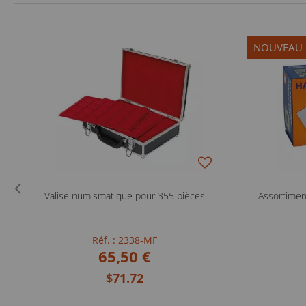
NOUVEAU
Valise numismatique pour 355 pièces
Assortimen
Réf. : 2338-MF
65,50 €
$71.72