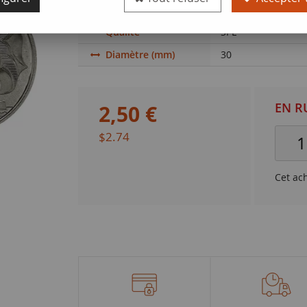
New.2018)
Qualité
SPL
Diamètre (mm)
30
EN R
2
,
50
€
$2.74
Cet ac