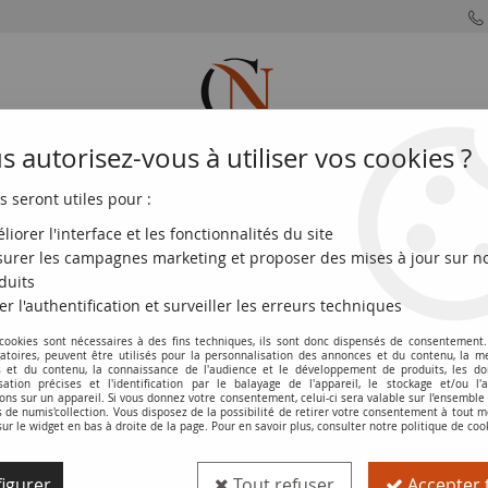
 autorisez-vous à utiliser vos cookies ?
s seront utiles pour :
MONNAIES
MONNAIES
MONNAIES
MONNAIE
FRANÇAISES
DU MONDE
EUROS
DE PARIS
liorer l'interface et les fonctionnalités du site
urer les campagnes marketing et proposer des mises à jour sur n
Ukraine 10 Hryven 2018 - 100 ans de la Marine
duits
er l'authentification et surveiller les erreurs techniques
 cookies sont nécessaires à des fins techniques, ils sont donc dispensés de consentement. 
Pièce Ukraine 10 Hryven 2018 - 100 ans
gatoires, peuvent être utilisés pour la personnalisation des annonces et du contenu, la m
 et du contenu, la connaissance de l'audience et le développement de produits, les d
isation précises et l'identification par le balayage de l'appareil, le stockage et/ou l'
Réf. :
20300363
ons sur un appareil. Si vous donnez votre consentement, celui-ci sera valable sur l’ensemble
de numis'collection. Vous disposez de la possibilité de retirer votre consentement à tout
sur le widget en bas à droite de la page. Pour en savoir plus, consulter notre politique de coo
Type produit
Pièce
igurer
Tout refuser
Accepter 
Catalogue
Word coins (KM.