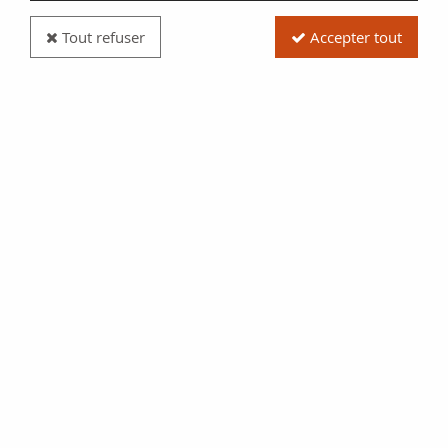
Tout refuser
Accepter tout
Pièce Ukraine 10 Hryven - Région de Lugansk -
2025
Réf. :
NCP5863
Type produit
Pièce
Date/Année
2025