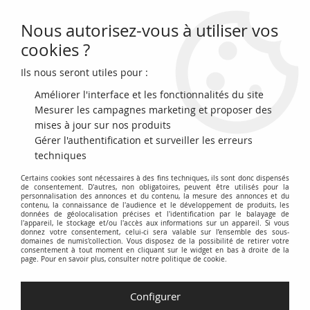
Nous autorisez-vous à utiliser vos
0
cookies ?
Ils nous seront utiles pour :
Accueil
>
Monnaies du monde
>
Monnaies d'Europe
>
Ukraine
>
Ukraine 10 Hryven - Région de Lugansk - 2025
Améliorer l'interface et les fonctionnalités du site
Mesurer les campagnes marketing et proposer des
mises à jour sur nos produits
Gérer l'authentification et surveiller les erreurs
techniques
Certains cookies sont nécessaires à des fins techniques, ils sont donc dispensés
de consentement. D'autres, non obligatoires, peuvent être utilisés pour la
personnalisation des annonces et du contenu, la mesure des annonces et du
contenu, la connaissance de l'audience et le développement de produits, les
données de géolocalisation précises et l'identification par le balayage de
l'appareil, le stockage et/ou l'accès aux informations sur un appareil. Si vous
donnez votre consentement, celui-ci sera valable sur l’ensemble des sous-
domaines de numis'collection. Vous disposez de la possibilité de retirer votre
consentement à tout moment en cliquant sur le widget en bas à droite de la
page. Pour en savoir plus, consulter notre politique de cookie.
Configurer