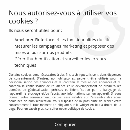
Nous autorisez-vous à utiliser vos
0
cookies ?
Ils nous seront utiles pour :
Accueil
>
Billets du Monde
>
Billets d'Afrique
>
Niger
Améliorer l'interface et les fonctionnalités du site
Billets du Niger
Mesurer les campagnes marketing et proposer des
mises à jour sur nos produits
Gérer l'authentification et surveiller les erreurs
techniques
Certains cookies sont nécessaires à des fins techniques, ils sont donc dispensés
TRIER & FILTRER
de consentement. D'autres, non obligatoires, peuvent être utilisés pour la
personnalisation des annonces et du contenu, la mesure des annonces et du
contenu, la connaissance de l'audience et le développement de produits, les
données de géolocalisation précises et l'identification par le balayage de
l'appareil, le stockage et/ou l'accès aux informations sur un appareil. Si vous
donnez votre consentement, celui-ci sera valable sur l’ensemble des sous-
1 article
domaines de numis'collection. Vous disposez de la possibilité de retirer votre
consentement à tout moment en cliquant sur le widget en bas à droite de la
page. Pour en savoir plus, consulter notre politique de cookie.
NOUVEAU
Configurer