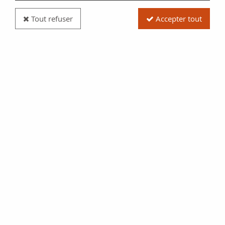
Tout refuser
Accepter tout
BCEAO 5000 Francs - Niger - 2003 - P.613H - TB
Réf. : SFB2441
/ Cat. : WPM (P. 613H)
10,80 €
$11.83
ACHAT RAPIDE
1 article