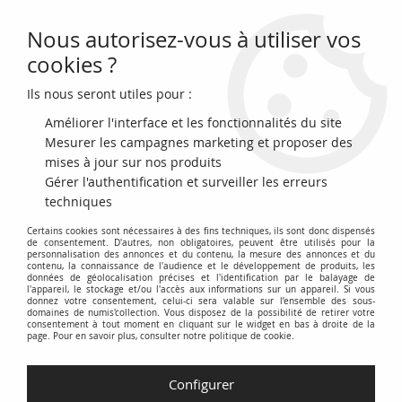
Nous autorisez-vous à utiliser vos
0
cookies ?
Ils nous seront utiles pour :
Accueil
>
Billets du Monde
>
Billets d'Afrique
>
Swaziland
Améliorer l'interface et les fonctionnalités du site
Billets de Swaziland
Mesurer les campagnes marketing et proposer des
mises à jour sur nos produits
Gérer l'authentification et surveiller les erreurs
Cette catégorie est dédiée aux billets de banque émis par le
techniques
Swaziland (désormais Eswatini). Elle propose une collection
Certains cookies sont nécessaires à des fins techniques, ils sont donc dispensés
de billets de diverses époques, reflétant l'histoire économique
de consentement. D'autres, non obligatoires, peuvent être utilisés pour la
et politique du pays.
personnalisation des annonces et du contenu, la mesure des annonces et du
contenu, la connaissance de l'audience et le développement de produits, les
données de géolocalisation précises et l'identification par le balayage de
Vous y trouverez des billets libellés en Lilangeni (SZL), la
l'appareil, le stockage et/ou l'accès aux informations sur un appareil. Si vous
donnez votre consentement, celui-ci sera valable sur l’ensemble des sous-
monnaie officielle du Swaziland. La collection comprend
domaines de numis'collection. Vous disposez de la possibilité de retirer votre
consentement à tout moment en cliquant sur le widget en bas à droite de la
potentiellement des émissions de la Central Bank of Eswatini
page. Pour en savoir plus, consulter notre politique de cookie.
(anciennement Central Bank of Swaziland) depuis son
établissement.
Configurer