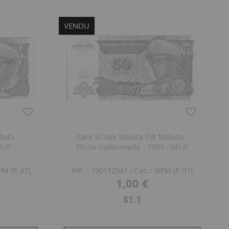
VENDU
butu -
Zaïre 50 Nvx Makuta, Pdt Mobutu -
EUF
Pêche traditionnelle - 1993 - NEUF
PM (P. 47)
Réf. : 100112541
/ Cat. : WPM (P. 51)
1,00 €
$1.1