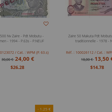
 500 Nv Zaire - Pdt Mobutu -
Zaïre 50 Makuta Pdt Mobut
men - 1994 - P.63s - P.NEUF
traditionnelle - 1978 -
100123072
/ Cat. : WPM (P. 63.s)
Réf. : 100026112
/ Cat. : WP
24,00 €
13,50 
30,00 €
18,00 €
$26.28
$14.78
- 1.25 €