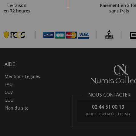
Livraison
Paiement en 3 fo
 la monnaie a été modifiée, mais les billets du Zaïre continuent d
en 72 heures
sans frais
storique
et offrent un aperçu précieux sur la
révolution monétaire
d
 de l'
identité congolaise
et un outil précieux pour les collectionn
AIDE
Mentions Légales
FAQ
CGV
NOUS CONTACTER
CGU
02 44 51 00 13
Plan du site
(COÛT D'UN APPEL LOCAL)