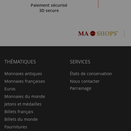
Paiement sécurisé
Depuis la transition vers la République Démocratique du Congo,
3D secure
numismatiques. Ils représentent une époque de
transition hi
En conclusion, les
billets du Zaïre
restent un symbole essentiel
l'Afrique centrale.
THÉMATIQUES
SERVICES
Monnaies antiques
États de conservation
Monnaies françaises
Nous contacter
Parrainage
Euros
Monnaies du monde
Jetons et médailles
Billets français
Billets du monde
Fournitures