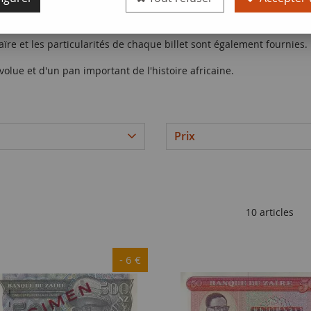
rvation, ses dimensions, les effigies et les motifs présents sur le re
re et les particularités de chaque billet sont également fournies.
volue et d'un pan important de l'histoire africaine.
Prix
10 articles
- 6 €