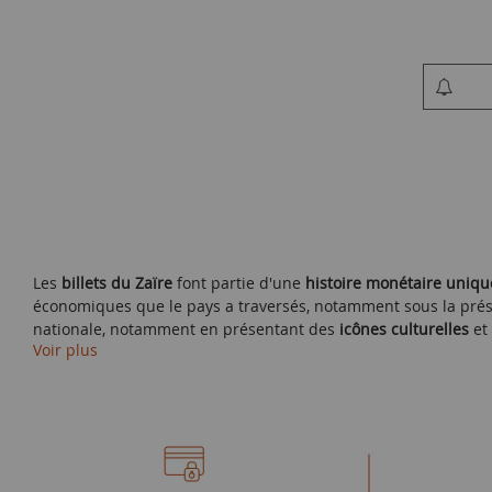
Les
billets du Zaïre
font partie d'une
histoire monétaire uniqu
économiques que le pays a traversés, notamment sous la prési
nationale, notamment en présentant des
icônes culturelles
et
Voir plus
Les billets de la période du Zaïre comportent des images de
l
coloniale et de l'indépendance. Ils mettent aussi en avant de
richesse.
Les
billets du Zaïre
sont également réputés pour leur
qualité 
comme des
filigranes
, des
encres visibles sous lumière UV
et 