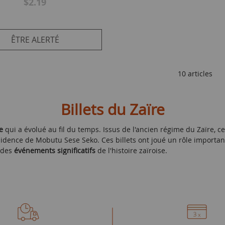
$2.19
ÊTRE ALERTÉ
10 articles
Billets du Zaïre
e
qui a évolué au fil du temps. Issus de l'ancien régime du Zaïre, c
dence de Mobutu Sese Seko. Ces billets ont joué un rôle importan
 des
événements significatifs
de l'histoire zaïroise.
eaders nationaux
, comme Mobutu lui-même, mais également des
s
s éléments architecturaux caractéristiques, ainsi que des
motifs tra
de fabrication
et la présence de nombreuses
caractéristiques de sé
des
marques d’eau
ont été intégrés pour garantir l'authenticité de ce