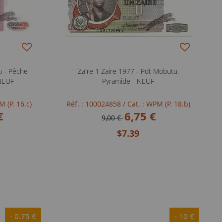
u - Pêche
Zaïre 1 Zaire 1977 - Pdt Mobutu,
 NEUF
Pyramide - NEUF
M (P. 16.c)
Réf. : 100024858
/ Cat. : WPM (P. 18.b)
€
6,75 €
9,00 €
$7.39
- 0.75 €
- 10 €