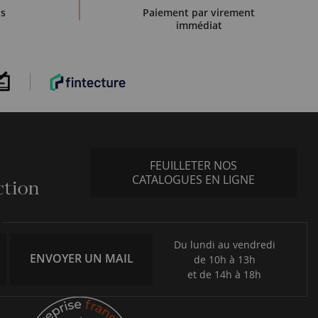
is
Paiement par virement
e jouer un rôle important dans les collections
immédiat
u pays.
eurs qui cherchent à comprendre l'histoire monétaire de
FEUILLETER NOS
CATALOGUES EN LIGNE
Du lundi au vendredi
ENVOYER UN MAIL
de 10h à 13h
et de 14h à 18h