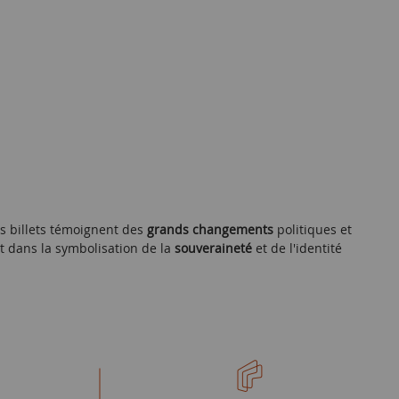
es billets témoignent des
grands changements
politiques et
t dans la symbolisation de la
souveraineté
et de l'identité
cènes historiques
qui marquent des moments de l'ère
ditionnels
issus de la culture zaïroise, qui sont d’une grande
curité
, afin de protéger contre la contrefaçon. Des éléments
s billets.