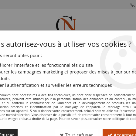
 autorisez-vous à utiliser vos cookies ?
s seront utiles pour :
MONNAIES
MONNAIES
MONNAIES
MONNAIE
FRANÇAISES
DU MONDE
EUROS
DE PARIS
liorer l'interface et les fonctionnalités du site
urer les campagnes marketing et proposer des mises à jour sur n
duits
er l'authentification et surveiller les erreurs techniques
Billets du Zaïre
 cookies sont nécessaires à des fins techniques, ils sont donc dispensés de consentement. 
gatoires, peuvent être utilisés pour la personnalisation des annonces et du contenu, la m
 et du contenu, la connaissance de l'audience et le développement de produits, les d
isation précises et l'identification par le balayage de l'appareil, le stockage et/ou l'
re, nom porté par la République Démocratique du Congo entre 1971 
ons sur un appareil. Si vous donnez votre consentement, celui-ci sera valable sur l’ensemble
de numis'collection. Vous disposez de la possibilité de retirer votre consentement à tout
sur le widget en bas à droite de la page. Pour en savoir plus, consulter notre politique de coo
en zaïres, illustrant l'histoire économique et politique du pays pend
, facilitant ainsi la recherche des collectionneurs et des numismates
igurer
Tout refuser
Accepter 