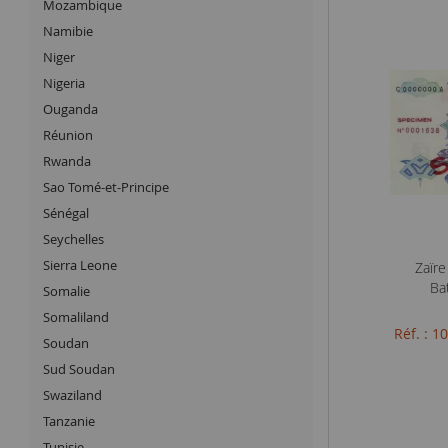
Mozambique
Namibie
Niger
Nigeria
Ouganda
Réunion
Rwanda
Sao Tomé-et-Principe
Sénégal
Seychelles
Sierra Leone
Zaïr
Ba
Somalie
Somaliland
Réf. : 
Soudan
Sud Soudan
Swaziland
Tanzanie
Tunisie