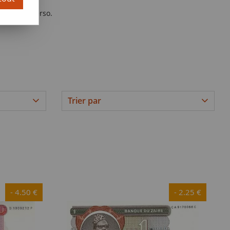
cto et le verso.
Trier par
- 4.50 €
- 2.25 €