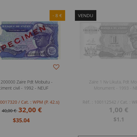
- 8 €
VENDU
e 200000 Zaire Pdt Mobutu -
Zaïre 1 Nv Likuta, Pdt Mo
timent civil - 1992 - NEUF
Monument - 1993 - N
100017320
/ Cat. : WPM (P. 42.s)
Réf. : 100112542
/ Cat. : W
32,00 €
1,00 €
40,00 €
$1.1
$35.04