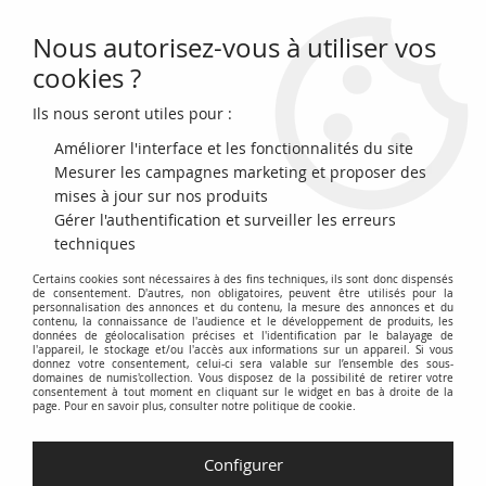
Nous autorisez-vous à utiliser vos
0
cookies ?
Ils nous seront utiles pour :
Accueil
>
Billets du Monde
>
Billets d'Afrique
>
Cameroun
Améliorer l'interface et les fonctionnalités du site
Billets du Cameroun
Mesurer les campagnes marketing et proposer des
mises à jour sur nos produits
Gérer l'authentification et surveiller les erreurs
Cette catégorie est dédiée aux billets de banque du
techniques
Cameroun. Elle regroupe une collection variée de billets
Certains cookies sont nécessaires à des fins techniques, ils sont donc dispensés
camerounais, allant des premières émissions coloniales aux
de consentement. D'autres, non obligatoires, peuvent être utilisés pour la
billets contemporains.
personnalisation des annonces et du contenu, la mesure des annonces et du
contenu, la connaissance de l'audience et le développement de produits, les
données de géolocalisation précises et l'identification par le balayage de
Explorez l'histoire monétaire du Cameroun à travers ses
l'appareil, le stockage et/ou l'accès aux informations sur un appareil. Si vous
donnez votre consentement, celui-ci sera valable sur l’ensemble des sous-
différentes dénominations, illustrations et signatures. Chaque
domaines de numis'collection. Vous disposez de la possibilité de retirer votre
consentement à tout moment en cliquant sur le widget en bas à droite de la
billet témoigne d'une époque et reflète l'identité culturelle et
page. Pour en savoir plus, consulter notre politique de cookie.
économique du pays.
Retrouvez des billets de la période du Cameroun français et
Configurer