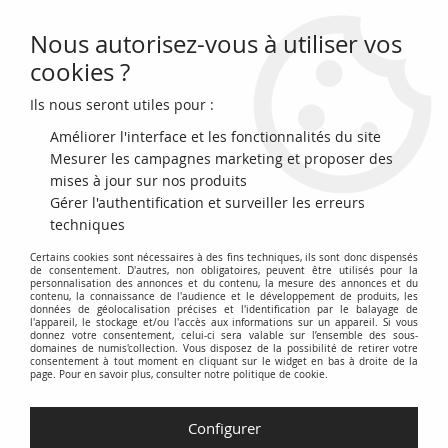
Nous autorisez-vous à utiliser vos
0
cookies ?
Ils nous seront utiles pour :
Accueil
>
Billets du Monde
>
Billets d'Afrique
>
Comores
Améliorer l'interface et les fonctionnalités du site
Billets des Comores
Mesurer les campagnes marketing et proposer des
mises à jour sur nos produits
Gérer l'authentification et surveiller les erreurs
La catégorie
Billets des Comores
regroupe les billets de
techniques
banque émis par l'Union des Comores, archipel situé dans
Certains cookies sont nécessaires à des fins techniques, ils sont donc dispensés
l'Océan Indien. Elle inclut les différentes émissions de la
de consentement. D'autres, non obligatoires, peuvent être utilisés pour la
Banque Centrale des Comores (BCC) et ses prédécesseurs.
personnalisation des annonces et du contenu, la mesure des annonces et du
contenu, la connaissance de l'audience et le développement de produits, les
données de géolocalisation précises et l'identification par le balayage de
Vous trouverez dans cette section une collection variée de
l'appareil, le stockage et/ou l'accès aux informations sur un appareil. Si vous
donnez votre consentement, celui-ci sera valable sur l’ensemble des sous-
billets comoriens, classés par périodes d'émission,
domaines de numis'collection. Vous disposez de la possibilité de retirer votre
consentement à tout moment en cliquant sur le widget en bas à droite de la
dénominations et références de catalogue. Chaque billet est
page. Pour en savoir plus, consulter notre politique de cookie.
présenté avec ses caractéristiques principales : recto, verso,
filigrane et signatures.
Configurer