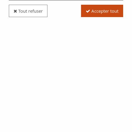
Explorez la richesse iconographique et les symboles présents
sur les billets des Comores, témoins de l'histoire et de la
Tout refuser
Accepter tout
culture de cet archipel africain.
TRIER & FILTRER
2 articles
- 13.80 €
Comores 10000 Francs - Al-Habib Seyyid Omar Bin
Sumeit - Vanille - 2006 - NEUF