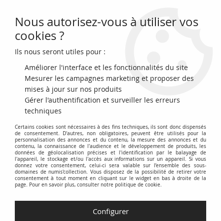
Nous autorisez-vous à utiliser vos
0
cookies ?
Ils nous seront utiles pour :
Accueil
>
Archivage
>
archivage-Billets du Monde
>
Maroc 5 Francs
Ornements - 1924 - Série F.3961 - TTB - P.9
Améliorer l'interface et les fonctionnalités du site
Mesurer les campagnes marketing et proposer des
mises à jour sur nos produits
Gérer l'authentification et surveiller les erreurs
techniques
Certains cookies sont nécessaires à des fins techniques, ils sont donc dispensés
de consentement. D'autres, non obligatoires, peuvent être utilisés pour la
personnalisation des annonces et du contenu, la mesure des annonces et du
contenu, la connaissance de l'audience et le développement de produits, les
données de géolocalisation précises et l'identification par le balayage de
l'appareil, le stockage et/ou l'accès aux informations sur un appareil. Si vous
donnez votre consentement, celui-ci sera valable sur l’ensemble des sous-
domaines de numis'collection. Vous disposez de la possibilité de retirer votre
consentement à tout moment en cliquant sur le widget en bas à droite de la
page. Pour en savoir plus, consulter notre politique de cookie.
Configurer