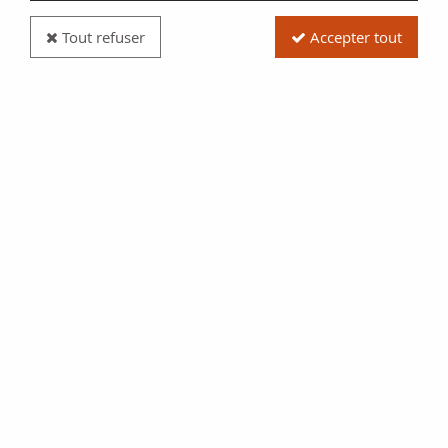
Tout refuser
Accepter tout
Billet Maroc 5 Francs Ornements - 1924 - Série
F.3961 - TTB - P.9
Réf. :
100115464
Type produit
Billet
Date/Année
1924