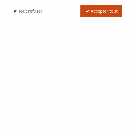
Tout refuser
Accepter tout
Billet Maroc 5 Francs 14-11-1941 - TTB - Série
C.1094 - P.23Ab
Réf. :
100115597
Type produit
Billet
Date/Année
1941