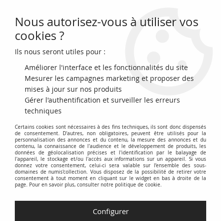
Nous autorisez-vous à utiliser vos
0
cookies ?
Ils nous seront utiles pour :
Accueil
>
Archivage
>
Maroc 5 Francs 14-11-1941 - TTB - Série C.1094 -
P.23Ab
Améliorer l'interface et les fonctionnalités du site
Mesurer les campagnes marketing et proposer des
mises à jour sur nos produits
Gérer l'authentification et surveiller les erreurs
techniques
Certains cookies sont nécessaires à des fins techniques, ils sont donc dispensés
de consentement. D'autres, non obligatoires, peuvent être utilisés pour la
personnalisation des annonces et du contenu, la mesure des annonces et du
contenu, la connaissance de l'audience et le développement de produits, les
données de géolocalisation précises et l'identification par le balayage de
l'appareil, le stockage et/ou l'accès aux informations sur un appareil. Si vous
donnez votre consentement, celui-ci sera valable sur l’ensemble des sous-
domaines de numis'collection. Vous disposez de la possibilité de retirer votre
consentement à tout moment en cliquant sur le widget en bas à droite de la
page. Pour en savoir plus, consulter notre politique de cookie.
Configurer