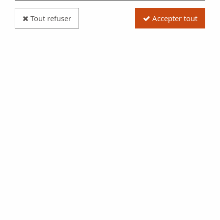
Tout refuser
Accepter tout
Billet Maroc 10 Francs - 01-08-1943 - TTB - Série
K.243 - P.25b
Réf. :
100115334
Type produit
Billet
Date/Année
1943