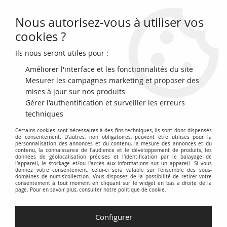
Nous autorisez-vous à utiliser vos
0
cookies ?
Ils nous seront utiles pour :
Accueil
>
Archivage
>
Maroc 10 Francs - 01-08-1943 - TTB - Série K.243 -
P.25b
Améliorer l'interface et les fonctionnalités du site
Mesurer les campagnes marketing et proposer des
mises à jour sur nos produits
Gérer l'authentification et surveiller les erreurs
techniques
Certains cookies sont nécessaires à des fins techniques, ils sont donc dispensés
de consentement. D'autres, non obligatoires, peuvent être utilisés pour la
personnalisation des annonces et du contenu, la mesure des annonces et du
contenu, la connaissance de l'audience et le développement de produits, les
données de géolocalisation précises et l'identification par le balayage de
l'appareil, le stockage et/ou l'accès aux informations sur un appareil. Si vous
donnez votre consentement, celui-ci sera valable sur l’ensemble des sous-
domaines de numis'collection. Vous disposez de la possibilité de retirer votre
consentement à tout moment en cliquant sur le widget en bas à droite de la
page. Pour en savoir plus, consulter notre politique de cookie.
Configurer