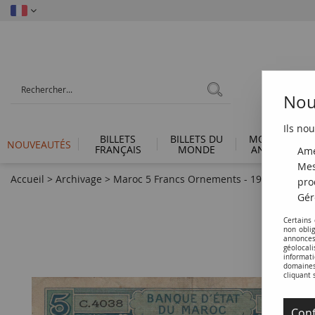
Nous
Ils nou
BILLETS
BILLETS DU
MONNAIES
NOUVEAUTÉS
FRANÇAIS
MONDE
ANTIQUES
Amé
Mes
Accueil
>
Archivage
>
Maroc 5 Francs Ornements - 1924 - Série C.
pro
Gér
Certains
non obli
annonces
géolocal
informati
domaines 
cliquant 
Conf