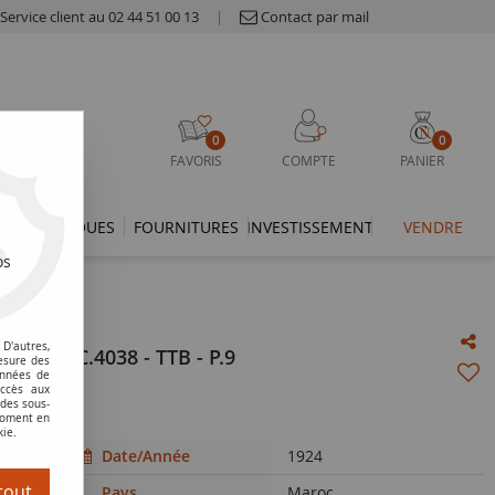
Service client au 02 44 51 00 13
|
Contact par mail
0
0
FAVORIS
COMPTE
PANIER
THÉMATIQUES
FOURNITURES
INVESTISSEMENT
VENDRE
os
D'autres,
- Série C.4038 - TTB - P.9
esure des
onnées de
accès aux
 des sous-
 moment en
kie.
Date/Année
1924
tout
Pays
Maroc