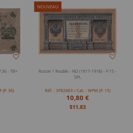
NOUVEAU
P.36 - TB+
Russie 1 Rouble - ND (1917-1918) - P.15 -
SPL
 (P. 36)
Réf. : SFB2663
/ Cat. : WPM (P. 15)
10,80 €
$11.83