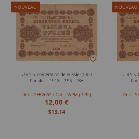
NOUVEAU
NOUVEAU
U.R.S.S. (Fédération de Russie) 1000
U.R.S.S.
Roubles - 1918 - P.95 - TB+
Roub
Réf. : SFB2662
/ Cat. : WPM (P. 95)
Réf. : 
12,00 €
$13.14