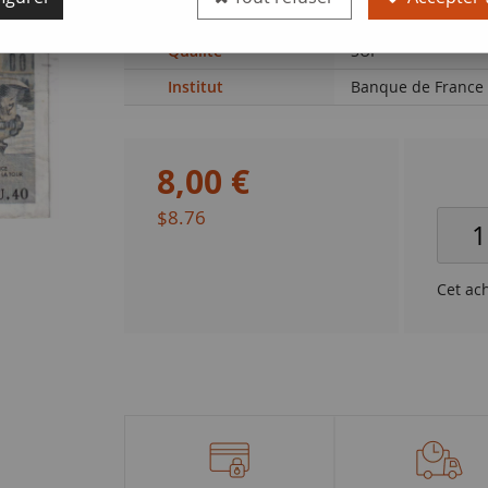
de France (F. 67.10
Qualité
SUP
Institut
Banque de France
8
,
00
€
$8.76
Cet ac