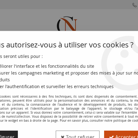
 autorisez-vous à utiliser vos cookies ?
s seront utiles pour :
MONNAIES
MONNAIES
MONNAIES
MONNAIE
FRANÇAISES
DU MONDE
EUROS
DE PARIS
liorer l'interface et les fonctionnalités du site
urer les campagnes marketing et proposer des mises à jour sur n
 U.40 - 1984 - F.67.10
duits
er l'authentification et surveiller les erreurs techniques
 cookies sont nécessaires à des fins techniques, ils sont donc dispensés de consentement. 
Billet France 50 Francs Quentin de la To
gatoires, peuvent être utilisés pour la personnalisation des annonces et du contenu, la m
 et du contenu, la connaissance de l'audience et le développement de produits, les d
isation précises et l'identification par le balayage de l'appareil, le stockage et/ou l'
Réf. :
100116045
ons sur un appareil. Si vous donnez votre consentement, celui-ci sera valable sur l’ensemble
de numis'collection. Vous disposez de la possibilité de retirer votre consentement à tout
sur le widget en bas à droite de la page. Pour en savoir plus, consulter notre politique de coo
Type produit
Billet
igurer
Tout refuser
Accepter 
Catalogue
Les Billets de la 