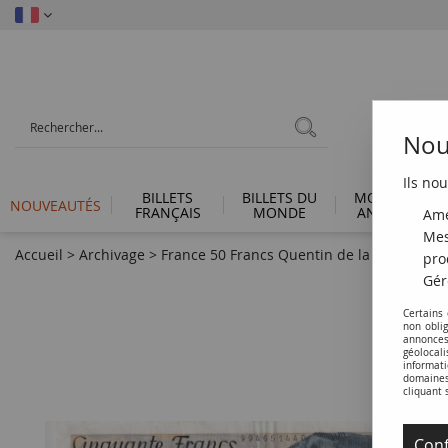
Nous
Ils nou
BILLETS
BILLETS DU
MONNAIES
NOUVEAUTÉS
FRANÇAIS
MONDE
ANTIQUES
Amé
Mes
Accueil
>
Archivage
>
France 50 Francs Quentin de la Tour - Série
pro
Gér
Certains
non obli
annonces
géolocal
informati
domaines 
cliquant 
Conf