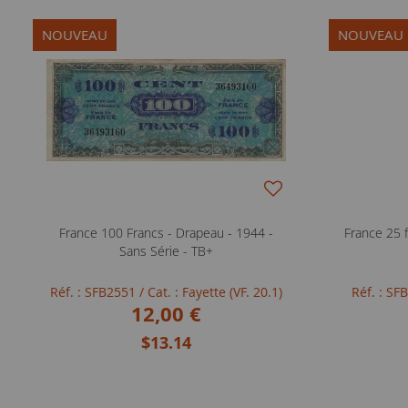
NOUVEAU
NOUVEAU
France 100 Francs - Drapeau - 1944 -
France 25 f
Sans Série - TB+
Réf. : SFB2551
/ Cat. : Fayette (VF. 20.1)
Réf. : S
12,00 €
$13.14