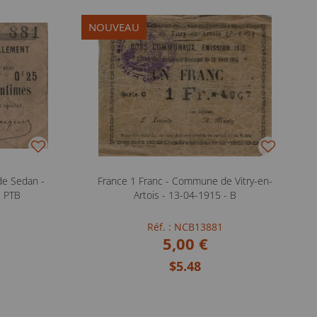
NOUVEAU
de Sedan -
France 1 Franc - Commune de Vitry-en-
- PTB
Artois - 13-04-1915 - B
Réf. : NCB13881
5,00 €
$5.48