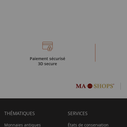
Paiement sécurisé
3D secure
THÉMATIQUES
SERVICES
Monnaies antiques
États de conservation