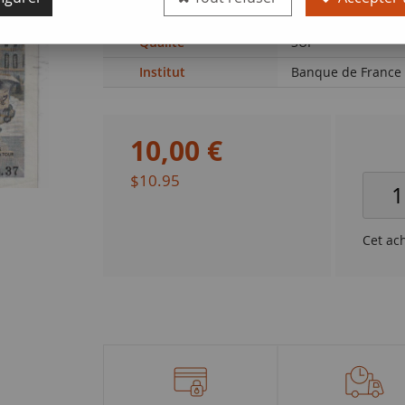
de France (F. 67.10
Qualité
SUP
Institut
Banque de France
10
,
00
€
$10.95
Cet ac