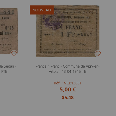
NOUVEAU
de Sedan -
France 1 Franc - Commune de Vitry-en-
- PTB
Artois - 13-04-1915 - B
Réf. : NCB13881
5,00 €
$5.48