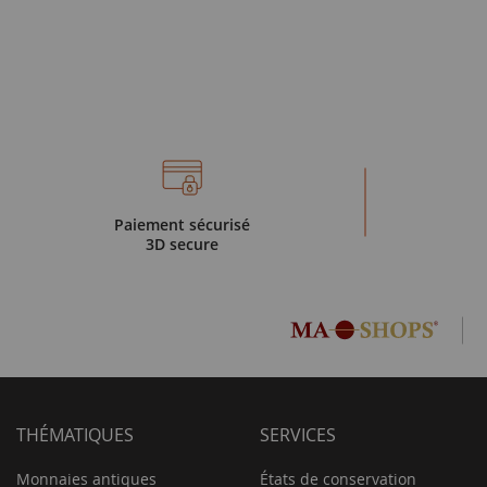
Paiement sécurisé
3D secure
THÉMATIQUES
SERVICES
Monnaies antiques
États de conservation