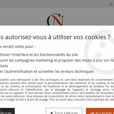
 autorisez-vous à utiliser vos cookies ?
s seront utiles pour :
MONNAIES
MONNAIES
MONNAIES
MONNAIE
FRANÇAISES
DU MONDE
EUROS
DE PARIS
liorer l'interface et les fonctionnalités du site
urer les campagnes marketing et proposer des mises à jour sur n
 K.37 - 1984 - F.67.10
duits
er l'authentification et surveiller les erreurs techniques
 cookies sont nécessaires à des fins techniques, ils sont donc dispensés de consentement. 
Billet France 50 Francs Quentin de la To
gatoires, peuvent être utilisés pour la personnalisation des annonces et du contenu, la m
 et du contenu, la connaissance de l'audience et le développement de produits, les d
isation précises et l'identification par le balayage de l'appareil, le stockage et/ou l'
Réf. :
100116042
ons sur un appareil. Si vous donnez votre consentement, celui-ci sera valable sur l’ensemble
de numis'collection. Vous disposez de la possibilité de retirer votre consentement à tout
sur le widget en bas à droite de la page. Pour en savoir plus, consulter notre politique de coo
Type produit
Billet
igurer
Tout refuser
Accepter 
Catalogue
Les Billets de la 