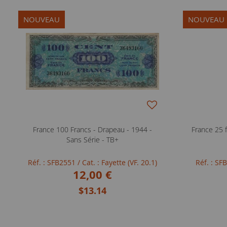
NOUVEAU
NOUVEAU
France 100 Francs - Drapeau - 1944 -
France 25 f
Sans Série - TB+
Réf. : SFB2551
/ Cat. : Fayette (VF. 20.1)
Réf. : S
12,00 €
$13.14