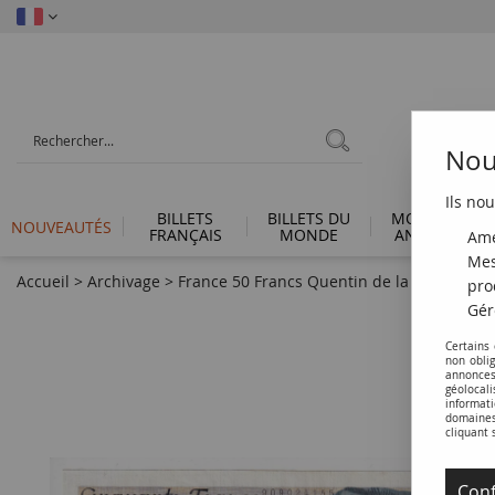
Nous
Ils nou
BILLETS
BILLETS DU
MONNAIES
NOUVEAUTÉS
FRANÇAIS
MONDE
ANTIQUES
Amé
Mes
Accueil
>
Archivage
>
France 50 Francs Quentin de la Tour - Série
pro
Gér
Certains
non obli
annonces
géolocal
informati
domaines 
cliquant 
Conf