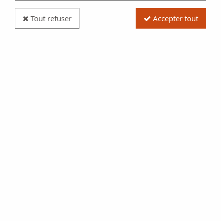
Tout refuser
Accepter tout
Billet France 50 Francs Quentin de la Tour - 1985
Série J.42 - SUP
Réf. :
100115703
Type produit
Billet
Date/Année
1985