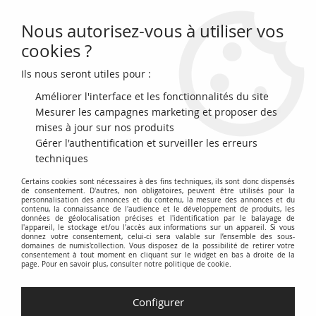
Nous autorisez-vous à utiliser vos
0
cookies ?
Ils nous seront utiles pour :
Accueil
>
Archivage
>
France 50 Francs Quentin de la Tour - 1985 Série
J.42 - SUP
Améliorer l'interface et les fonctionnalités du site
Mesurer les campagnes marketing et proposer des
mises à jour sur nos produits
Gérer l'authentification et surveiller les erreurs
techniques
Certains cookies sont nécessaires à des fins techniques, ils sont donc dispensés
de consentement. D'autres, non obligatoires, peuvent être utilisés pour la
personnalisation des annonces et du contenu, la mesure des annonces et du
contenu, la connaissance de l'audience et le développement de produits, les
données de géolocalisation précises et l'identification par le balayage de
l'appareil, le stockage et/ou l'accès aux informations sur un appareil. Si vous
donnez votre consentement, celui-ci sera valable sur l’ensemble des sous-
domaines de numis'collection. Vous disposez de la possibilité de retirer votre
consentement à tout moment en cliquant sur le widget en bas à droite de la
page. Pour en savoir plus, consulter notre politique de cookie.
Configurer