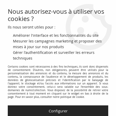
Nous autorisez-vous à utiliser vos
0
cookies ?
Ils nous seront utiles pour :
Accueil
>
Archivage
>
France 50 Francs Quentin de la Tour - 1979 Série
D.14 - SPL
Améliorer l'interface et les fonctionnalités du site
Mesurer les campagnes marketing et proposer des
mises à jour sur nos produits
Gérer l'authentification et surveiller les erreurs
techniques
Certains cookies sont nécessaires à des fins techniques, ils sont donc dispensés
de consentement. D'autres, non obligatoires, peuvent être utilisés pour la
personnalisation des annonces et du contenu, la mesure des annonces et du
contenu, la connaissance de l'audience et le développement de produits, les
données de géolocalisation précises et l'identification par le balayage de
l'appareil, le stockage et/ou l'accès aux informations sur un appareil. Si vous
donnez votre consentement, celui-ci sera valable sur l’ensemble des sous-
domaines de numis'collection. Vous disposez de la possibilité de retirer votre
consentement à tout moment en cliquant sur le widget en bas à droite de la
page. Pour en savoir plus, consulter notre politique de cookie.
Configurer