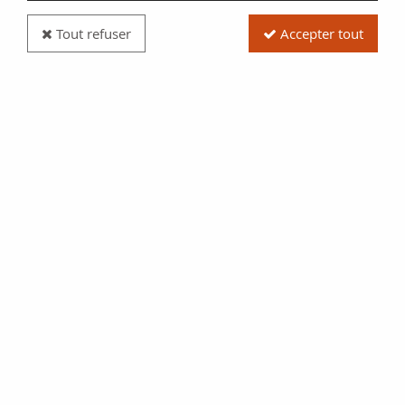
Tout refuser
Accepter tout
Billet France 50 Francs Quentin de la Tour - 1979
Série D.14 - SPL
Réf. :
100111740
Type produit
Billet
Date/Année
1979