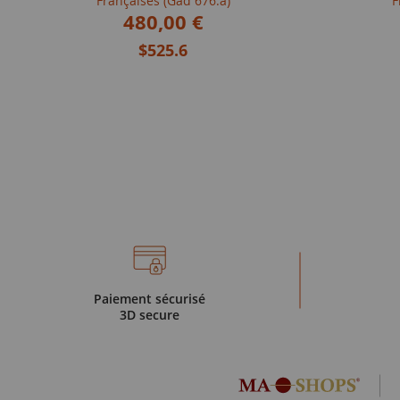
Françaises (Gad 676.a)
F
480,00 €
$525.6
Paiement sécurisé
3D secure