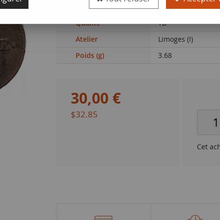
(GadR 80)
Qualité
TB
Atelier
Limoges (I)
Poids (g)
3.68
30
,
00
€
$32.85
Cet ac