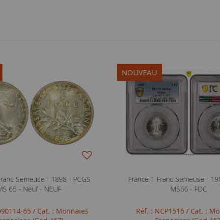
NOUVEAU
Franc Semeuse - 1898 - PCGS
France 1 Franc Semeuse - 19
MS 65 - Neuf - NEUF
MS66 - FDC
0090114-65
/ Cat. : Monnaies
Réf. : NCP1516
/ Cat. : M