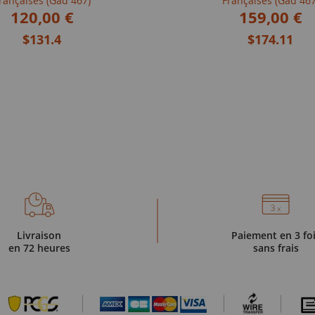
rançaises (Gad 467)
Françaises (Gad 467
120,00 €
159,00 €
$131.4
$174.11
Livraison
Paiement en 3 fo
en 72 heures
sans frais