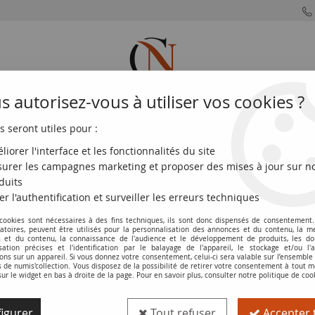
 autorisez-vous à utiliser vos cookies ?
s seront utiles pour :
MONNAIES
MONNAIES
MONNAIES
MONNAIE
FRANÇAISES
DU MONDE
EUROS
DE PARIS
liorer l'interface et les fonctionnalités du site
urer les campagnes marketing et proposer des mises à jour sur n
)
>
France Liard de France au buste juvénile - Louis XIV 1658 I Lim
duits
er l'authentification et surveiller les erreurs techniques
 cookies sont nécessaires à des fins techniques, ils sont donc dispensés de consentement. 
Pièce France Liard de France au buste j
gatoires, peuvent être utilisés pour la personnalisation des annonces et du contenu, la m
 et du contenu, la connaissance de l'audience et le développement de produits, les d
isation précises et l'identification par le balayage de l'appareil, le stockage et/ou l'
Réf. :
NCP1149
ons sur un appareil. Si vous donnez votre consentement, celui-ci sera valable sur l’ensemble
de numis'collection. Vous disposez de la possibilité de retirer votre consentement à tout
sur le widget en bas à droite de la page. Pour en savoir plus, consulter notre politique de coo
Type produit
Pièce
igurer
Tout refuser
Accepter 
Catalogue
Monnaies Royales