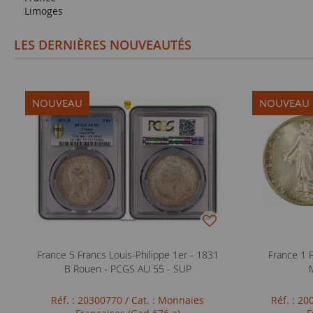
Limoges
LES DERNIÈRES NOUVEAUTÉS
NOUVEAU
NOUVEAU
France 5 Francs Louis-Philippe 1er - 1831
France 1 
B Rouen - PCGS AU 55 - SUP
Réf. : 20300770
/ Cat. : Monnaies
Réf. : 2