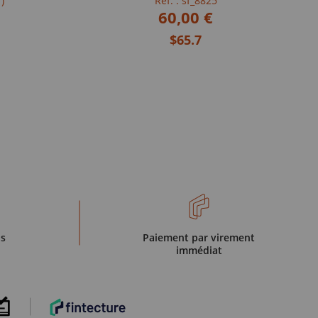
)
Réf. : sf_8825
60,00 €
$65.7
is
Paiement par virement
immédiat