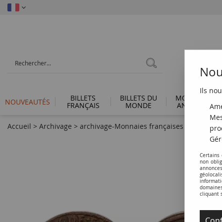
Nous
Ils nou
BILLETS
BILLETS DU
MONNAIES
NOUVEAUTÉS
FRANÇAIS
MONDE
ANTIQUES
Amé
Mes
Accueil
>
Archivage
>
archivage-Monnaies françaises (470 à 2002
pro
Gér
Certains
non obli
annonces
géolocal
informati
domaines 
cliquant 
Conf