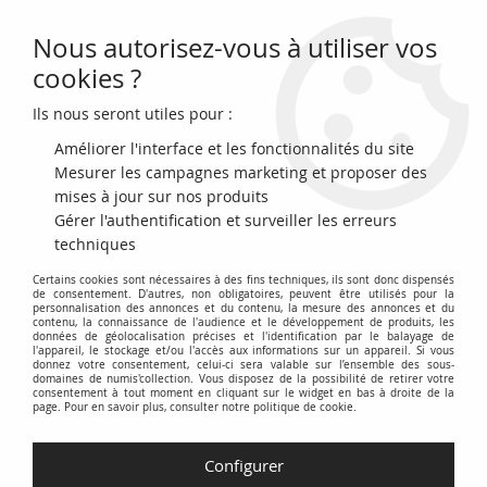
Nous autorisez-vous à utiliser vos
0
cookies ?
Ils nous seront utiles pour :
Accueil
>
Archivage
>
France Liard de France au buste juvénile - Louis
XIV - 1656 D Lyon
Améliorer l'interface et les fonctionnalités du site
Mesurer les campagnes marketing et proposer des
mises à jour sur nos produits
Gérer l'authentification et surveiller les erreurs
techniques
Certains cookies sont nécessaires à des fins techniques, ils sont donc dispensés
de consentement. D'autres, non obligatoires, peuvent être utilisés pour la
personnalisation des annonces et du contenu, la mesure des annonces et du
contenu, la connaissance de l'audience et le développement de produits, les
données de géolocalisation précises et l'identification par le balayage de
l'appareil, le stockage et/ou l'accès aux informations sur un appareil. Si vous
donnez votre consentement, celui-ci sera valable sur l’ensemble des sous-
domaines de numis'collection. Vous disposez de la possibilité de retirer votre
consentement à tout moment en cliquant sur le widget en bas à droite de la
page. Pour en savoir plus, consulter notre politique de cookie.
Configurer