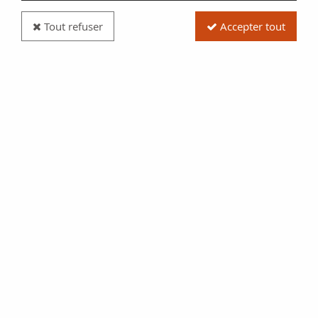
Tout refuser
Accepter tout
Pièce France Liard de France au buste juvénile -
Louis XIV - 1656 D Lyon
Réf. :
20304378
Type produit
Pièce
Date/Année
1656
Catalogue
Monnaies Royales (GadR
80)
Pays
France