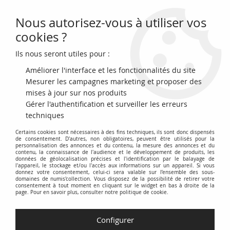
Nous autorisez-vous à utiliser vos
0
cookies ?
Ils nous seront utiles pour :
Accueil
>
Archivage
>
France Liard de France au buste juvénile - Louis
XIV - 1655 D Vimy
Améliorer l'interface et les fonctionnalités du site
Mesurer les campagnes marketing et proposer des
mises à jour sur nos produits
Gérer l'authentification et surveiller les erreurs
techniques
Certains cookies sont nécessaires à des fins techniques, ils sont donc dispensés
de consentement. D'autres, non obligatoires, peuvent être utilisés pour la
personnalisation des annonces et du contenu, la mesure des annonces et du
contenu, la connaissance de l'audience et le développement de produits, les
données de géolocalisation précises et l'identification par le balayage de
l'appareil, le stockage et/ou l'accès aux informations sur un appareil. Si vous
donnez votre consentement, celui-ci sera valable sur l’ensemble des sous-
domaines de numis'collection. Vous disposez de la possibilité de retirer votre
consentement à tout moment en cliquant sur le widget en bas à droite de la
page. Pour en savoir plus, consulter notre politique de cookie.
Configurer