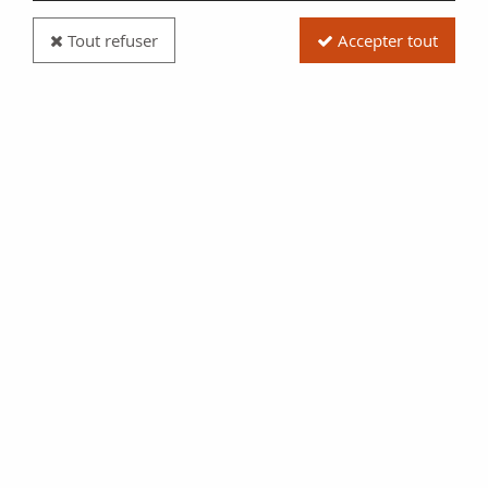
Tout refuser
Accepter tout
Pièce France Liard de France au buste juvénile -
Louis XIV - 1655 D Vimy
Réf. :
NCP1145
Type produit
Pièce
Date/Année
1655
Catalogue
Monnaies Royales (GadR
80)
Pays
France