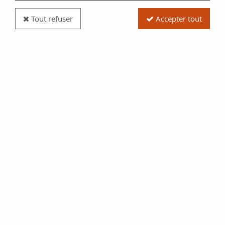
Tout refuser
Accepter tout
Billet France Bon de Deux Francs - Ville de Crépy-
en-Laonnois - Émission Militaire Allemande 1915
Réf. :
NCB13768