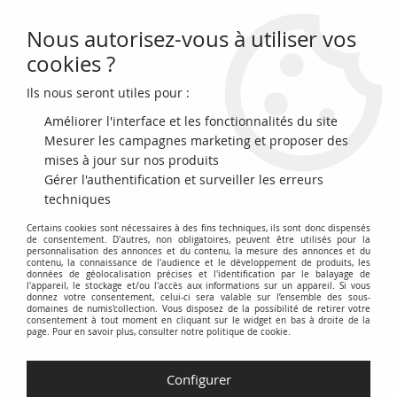
Nous autorisez-vous à utiliser vos
0
cookies ?
Ils nous seront utiles pour :
Accueil
>
Billets Français
>
Billets de Nécéssités par Département
>
Aisne 02
>
France Bon de Deux Francs - Ville de Crépy-en-Laonnois -
Améliorer l'interface et les fonctionnalités du site
Émission Militaire Allemande 1915
Mesurer les campagnes marketing et proposer des
mises à jour sur nos produits
NOUVEAU
Gérer l'authentification et surveiller les erreurs
techniques
Certains cookies sont nécessaires à des fins techniques, ils sont donc dispensés
de consentement. D'autres, non obligatoires, peuvent être utilisés pour la
personnalisation des annonces et du contenu, la mesure des annonces et du
contenu, la connaissance de l'audience et le développement de produits, les
données de géolocalisation précises et l'identification par le balayage de
l'appareil, le stockage et/ou l'accès aux informations sur un appareil. Si vous
donnez votre consentement, celui-ci sera valable sur l’ensemble des sous-
domaines de numis'collection. Vous disposez de la possibilité de retirer votre
consentement à tout moment en cliquant sur le widget en bas à droite de la
page. Pour en savoir plus, consulter notre politique de cookie.
Configurer