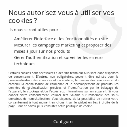
Nous autorisez-vous à utiliser vos
0
cookies ?
Ils nous seront utiles pour :
Accueil
>
Archivage
>
archivage-Archivage
>
France 200 Francs
Montesquieu 1992 - Série B.123
Améliorer l'interface et les fonctionnalités du site
Mesurer les campagnes marketing et proposer des
mises à jour sur nos produits
Gérer l'authentification et surveiller les erreurs
techniques
Certains cookies sont nécessaires à des fins techniques, ils sont donc dispensés
de consentement. D'autres, non obligatoires, peuvent être utilisés pour la
personnalisation des annonces et du contenu, la mesure des annonces et du
contenu, la connaissance de l'audience et le développement de produits, les
données de géolocalisation précises et l'identification par le balayage de
l'appareil, le stockage et/ou l'accès aux informations sur un appareil. Si vous
donnez votre consentement, celui-ci sera valable sur l’ensemble des sous-
domaines de numis'collection. Vous disposez de la possibilité de retirer votre
consentement à tout moment en cliquant sur le widget en bas à droite de la
page. Pour en savoir plus, consulter notre politique de cookie.
Configurer