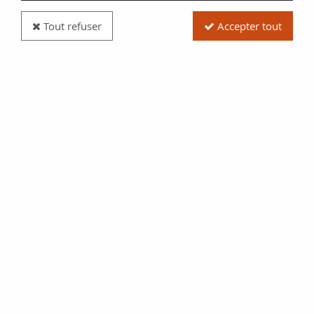
Tout refuser
Accepter tout
Billet France 200 Francs Montesquieu 1992 - Série
B.123
Réf. :
100104795
Type produit
Billet
Date/Année
1992