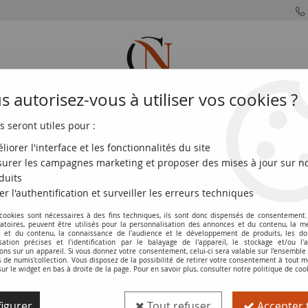
 autorisez-vous à utiliser vos cookies ?
s seront utiles pour :
MONNAIES
MONNAIES
MONNAIES
MONNAIE
FRANÇAISES
DU MONDE
EUROS
DE PARIS
liorer l'interface et les fonctionnalités du site
urer les campagnes marketing et proposer des mises à jour sur n
0 Francs
>
Montesquieu Type 1981 (1981-1988)
>
France 200 Francs 
duits
er l'authentification et surveiller les erreurs techniques
 cookies sont nécessaires à des fins techniques, ils sont donc dispensés de consentement. 
Billet France 200 Francs - Montesquieu 
gatoires, peuvent être utilisés pour la personnalisation des annonces et du contenu, la m
 et du contenu, la connaissance de l'audience et le développement de produits, les d
isation précises et l'identification par le balayage de l'appareil, le stockage et/ou l'
Réf. :
100120247
ons sur un appareil. Si vous donnez votre consentement, celui-ci sera valable sur l’ensemble
de numis'collection. Vous disposez de la possibilité de retirer votre consentement à tout
sur le widget en bas à droite de la page. Pour en savoir plus, consulter notre politique de coo
Type produit
Billet
igurer
Tout refuser
Accepter 
Catalogue
Fayette (VF. 70.09)