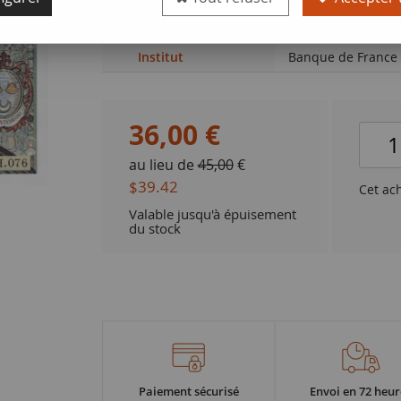
Qualité
P.NEUF
Institut
Banque de France
36
,
00
€
au lieu de
45,00
€
$39.42
Cet ac
Valable jusqu'à épuisement
du stock
Paiement sécurisé
Envoi en 72 heur