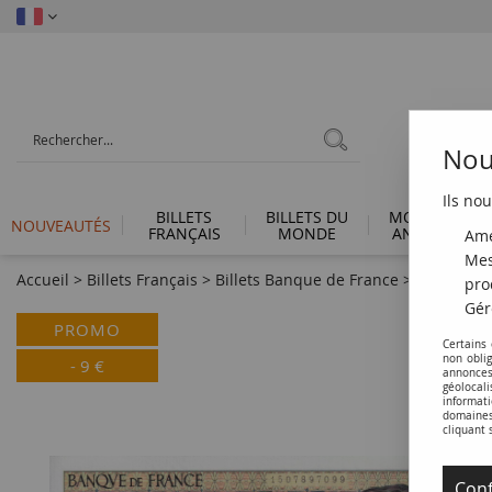
Nous
Ils nou
BILLETS
BILLETS DU
MONNAIES
NOUVEAUTÉS
FRANÇAIS
MONDE
ANTIQUES
Amé
Mes
Accueil
>
Billets Français
>
Billets Banque de France
>
Billets 20
pro
Gér
PROMO
Certains
non obli
-
9
€
annonces
géolocal
informati
domaines 
cliquant 
Conf