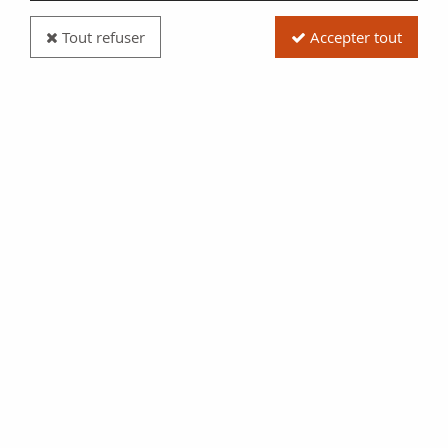
Tout refuser
Accepter tout
France 25 Centimes - Type Lindauer - France 1917-
1937 - SUP
Réf. : 16-DIV
9,90 €
$10.84
ACHAT RAPIDE
VENDU