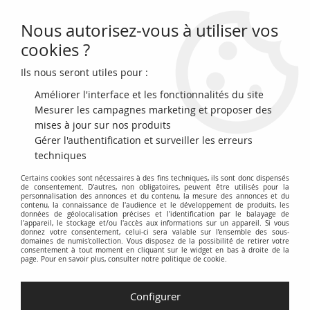
Nous autorisez-vous à utiliser vos
0
cookies ?
Ils nous seront utiles pour :
Accueil
>
Archivage
>
archivage-Archivage
Améliorer l'interface et les fonctionnalités du site
archivage-Archivage
Mesurer les campagnes marketing et proposer des
mises à jour sur nos produits
Gérer l'authentification et surveiller les erreurs
techniques
Certains cookies sont nécessaires à des fins techniques, ils sont donc dispensés
TRIER & FILTRER
de consentement. D'autres, non obligatoires, peuvent être utilisés pour la
personnalisation des annonces et du contenu, la mesure des annonces et du
contenu, la connaissance de l'audience et le développement de produits, les
données de géolocalisation précises et l'identification par le balayage de
l'appareil, le stockage et/ou l'accès aux informations sur un appareil. Si vous
donnez votre consentement, celui-ci sera valable sur l’ensemble des sous-
2000 articles
domaines de numis'collection. Vous disposez de la possibilité de retirer votre
consentement à tout moment en cliquant sur le widget en bas à droite de la
page. Pour en savoir plus, consulter notre politique de cookie.
Configurer