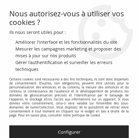
Nous autorisez-vous à utiliser vos
0
cookies ?
Ils nous seront utiles pour :
Accueil
>
Billets Français
>
Billets Banque de France
>
Billets 100 Francs
>
Sully type 1939 (1939-1942)
>
France 100 Francs - Sully - 06-06-1940 -
Améliorer l'interface et les fonctionnalités du site
Série U.11543
Mesurer les campagnes marketing et proposer des
mises à jour sur nos produits
Gérer l'authentification et surveiller les erreurs
techniques
Certains cookies sont nécessaires à des fins techniques, ils sont donc dispensés
de consentement. D'autres, non obligatoires, peuvent être utilisés pour la
personnalisation des annonces et du contenu, la mesure des annonces et du
contenu, la connaissance de l'audience et le développement de produits, les
données de géolocalisation précises et l'identification par le balayage de
l'appareil, le stockage et/ou l'accès aux informations sur un appareil. Si vous
donnez votre consentement, celui-ci sera valable sur l’ensemble des sous-
domaines de numis'collection. Vous disposez de la possibilité de retirer votre
consentement à tout moment en cliquant sur le widget en bas à droite de la
page. Pour en savoir plus, consulter notre politique de cookie.
Configurer