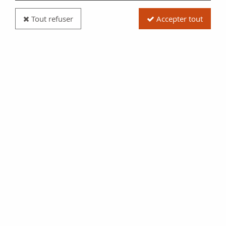
Tout refuser
Accepter tout
Billet France 100 Francs - Sully - 06-06-1940 - Série
U.11543
Réf. :
NCB10212
Type produit
Billet