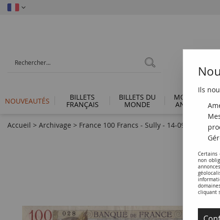
Nous
Ils nou
BILLETS
BILLETS DU
MONNAIES
NOUVEAUTÉS
FRANÇAIS
MONDE
ANTIQUES
Amé
Mes
Accueil
>
Archivage
>
France 100 Francs - Sully - 14-09-1939 - Sér
pro
Gér
Certains
non obli
annonces
géolocal
informati
domaines 
cliquant 
Conf