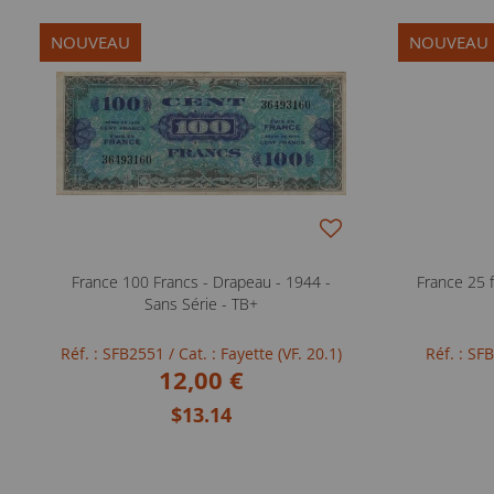
NOUVEAU
NOUVEAU
France 100 Francs - Drapeau - 1944 -
France 25 f
Sans Série - TB+
Réf. : SFB2551
/ Cat. : Fayette (VF. 20.1)
Réf. : S
12,00 €
$13.14