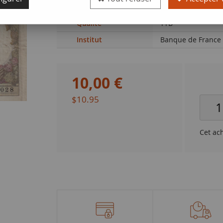
de France (F. 26.06
Qualité
TTB
Institut
Banque de France
10
,
00
€
$10.95
Cet ac