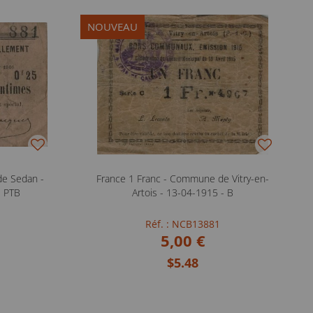
NOUVEAU
de Sedan -
France 1 Franc - Commune de Vitry-en-
- PTB
Artois - 13-04-1915 - B
Réf. : NCB13881
5,00 €
$5.48