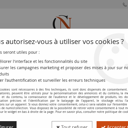
 autorisez-vous à utiliser vos cookies ?
s seront utiles pour :
MONNAIES
MONNAIES
MONNAIES
MONNAIE
FRANÇAISES
DU MONDE
EUROS
DE PARIS
liorer l'interface et les fonctionnalités du site
urer les campagnes marketing et proposer des mises à jour sur n
ie W.811 - F.26.06
duits
er l'authentification et surveiller les erreurs techniques
 cookies sont nécessaires à des fins techniques, ils sont donc dispensés de consentement. 
Billet France 100 Francs - Sully - 14-09-
gatoires, peuvent être utilisés pour la personnalisation des annonces et du contenu, la m
 et du contenu, la connaissance de l'audience et le développement de produits, les d
isation précises et l'identification par le balayage de l'appareil, le stockage et/ou l'
Réf. :
100123000
ons sur un appareil. Si vous donnez votre consentement, celui-ci sera valable sur l’ensemble
de numis'collection. Vous disposez de la possibilité de retirer votre consentement à tout
sur le widget en bas à droite de la page. Pour en savoir plus, consulter notre politique de coo
Type produit
Billet
igurer
Tout refuser
Accepter 
Catalogue
Les Billets de la 