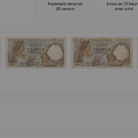
Paiement sécurisé
Envoi en 72 heur
3D secure
avec suivi