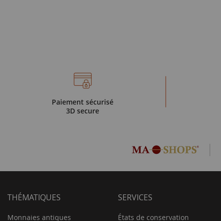
Paiement sécurisé
3D secure
THÉMATIQUES
SERVICES
Monnaies antiques
États de conservation