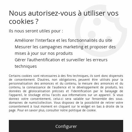
Nous autorisez-vous à utiliser vos
0
cookies ?
Ils nous seront utiles pour :
Accueil
>
Billets Français
>
Billets Banque de France
>
Billets 100 Francs
>
Delacroix type 1978 (1978-1995)
>
France 100 Francs Delacroix - 1981
Améliorer l'interface et les fonctionnalités du site
Série J.44 - SUP
Mesurer les campagnes marketing et proposer des
mises à jour sur nos produits
PROMO
-
1,60
€
Gérer l'authentification et surveiller les erreurs
techniques
Certains cookies sont nécessaires à des fins techniques, ils sont donc dispensés
de consentement. D'autres, non obligatoires, peuvent être utilisés pour la
personnalisation des annonces et du contenu, la mesure des annonces et du
contenu, la connaissance de l'audience et le développement de produits, les
données de géolocalisation précises et l'identification par le balayage de
l'appareil, le stockage et/ou l'accès aux informations sur un appareil. Si vous
donnez votre consentement, celui-ci sera valable sur l’ensemble des sous-
domaines de numis'collection. Vous disposez de la possibilité de retirer votre
consentement à tout moment en cliquant sur le widget en bas à droite de la
page. Pour en savoir plus, consulter notre politique de cookie.
Configurer