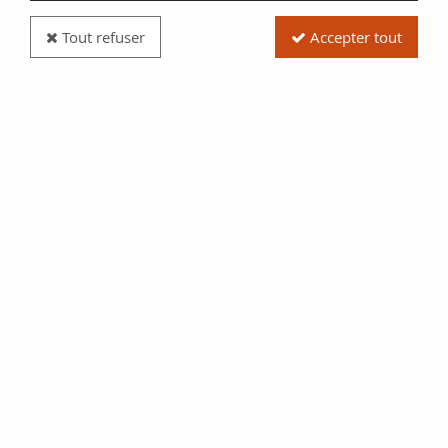
Tout refuser
Accepter tout
Billet France 100 Francs Delacroix - 1981 Série
J.44 - SUP
Réf. :
100111847