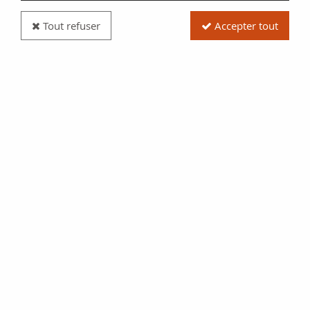
Tout refuser
Accepter tout
Billet France 100 Francs Delacroix - 1978 Série
M.3 - SUP
Réf. :
100111842