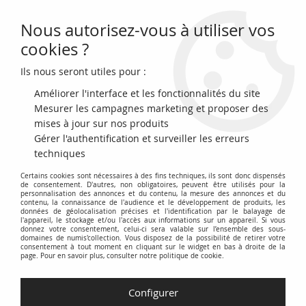
Nous autorisez-vous à utiliser vos
0
cookies ?
Ils nous seront utiles pour :
Accueil
>
Billets Français
>
Billets Banque de France
>
Billets 100 Francs
>
Delacroix type 1978 (1978-1995)
>
France 100 Francs Delacroix - 1978
Améliorer l'interface et les fonctionnalités du site
Série M.3 - SUP
Mesurer les campagnes marketing et proposer des
mises à jour sur nos produits
PROMO
-
16
€
Gérer l'authentification et surveiller les erreurs
techniques
Certains cookies sont nécessaires à des fins techniques, ils sont donc dispensés
de consentement. D'autres, non obligatoires, peuvent être utilisés pour la
personnalisation des annonces et du contenu, la mesure des annonces et du
contenu, la connaissance de l'audience et le développement de produits, les
données de géolocalisation précises et l'identification par le balayage de
l'appareil, le stockage et/ou l'accès aux informations sur un appareil. Si vous
donnez votre consentement, celui-ci sera valable sur l’ensemble des sous-
domaines de numis'collection. Vous disposez de la possibilité de retirer votre
consentement à tout moment en cliquant sur le widget en bas à droite de la
page. Pour en savoir plus, consulter notre politique de cookie.
Configurer