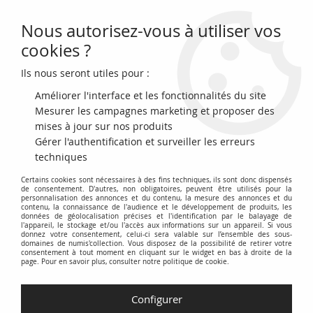
Nous autorisez-vous à utiliser vos
0
cookies ?
Ils nous seront utiles pour :
Accueil
>
Billets Français
>
Billets Banque de France
>
Billets 10 Francs
>
Minerve type 1915 (1916-1942)
>
France 10 Francs - Minerve - 28-11-
Améliorer l'interface et les fonctionnalités du site
1940 - Série A
Mesurer les campagnes marketing et proposer des
mises à jour sur nos produits
Gérer l'authentification et surveiller les erreurs
techniques
Certains cookies sont nécessaires à des fins techniques, ils sont donc dispensés
de consentement. D'autres, non obligatoires, peuvent être utilisés pour la
personnalisation des annonces et du contenu, la mesure des annonces et du
contenu, la connaissance de l'audience et le développement de produits, les
données de géolocalisation précises et l'identification par le balayage de
l'appareil, le stockage et/ou l'accès aux informations sur un appareil. Si vous
donnez votre consentement, celui-ci sera valable sur l’ensemble des sous-
domaines de numis'collection. Vous disposez de la possibilité de retirer votre
consentement à tout moment en cliquant sur le widget en bas à droite de la
page. Pour en savoir plus, consulter notre politique de cookie.
Configurer