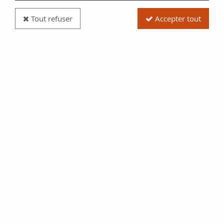
Tout refuser
Accepter tout
Billet France 10 Francs - Minerve - 28-11-1940 -
Série A
Réf. :
NCB13432
Type produit
Billet