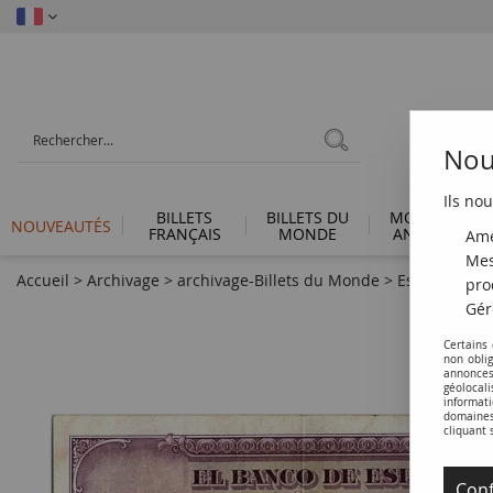
Nous
Ils nou
BILLETS
BILLETS DU
MONNAIES
NOUVEAUTÉS
FRANÇAIS
MONDE
ANTIQUES
Amé
Mes
Accueil
>
Archivage
>
archivage-Billets du Monde
>
Espagne 50 Pe
pro
Gér
Certains
non obli
annonces
géolocal
informati
domaines 
cliquant 
Conf