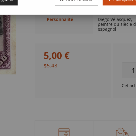
Qualité
TTB
Personnalité
Diego Vélasquez,
peintre du siècle 
espagnol
5
,
00
€
$5.48
Cet ac