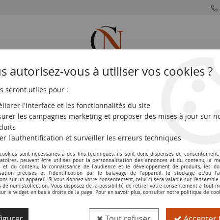
 autorisez-vous à utiliser vos cookies ?
s seront utiles pour :
MONNAIES
MONNAIES
MONNAIES
MONNAIE
FRANÇAISES
DU MONDE
EUROS
DE PARIS
liorer l'interface et les fonctionnalités du site
urer les campagnes marketing et proposer des mises à jour sur n
setas - D. Vélasquez - 1928 - Série A - TTB - P.75
duits
er l'authentification et surveiller les erreurs techniques
 cookies sont nécessaires à des fins techniques, ils sont donc dispensés de consentement. 
Billet Espagne 50 Pesetas - D. Vélasquez 
gatoires, peuvent être utilisés pour la personnalisation des annonces et du contenu, la m
 et du contenu, la connaissance de l'audience et le développement de produits, les d
isation précises et l'identification par le balayage de l'appareil, le stockage et/ou l'
Réf. :
100114098
ons sur un appareil. Si vous donnez votre consentement, celui-ci sera valable sur l’ensemble
de numis'collection. Vous disposez de la possibilité de retirer votre consentement à tout
sur le widget en bas à droite de la page. Pour en savoir plus, consulter notre politique de coo
Type produit
Billet
igurer
Tout refuser
Accepter 
Catalogue
WPM (P. 75.b)