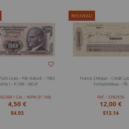
NOUVEAU
Turk Lirasi - Pdt Ataturk - 1983
France Chèque - Crédit Lyo
Série I - P.188 - NEUF
Fontainebleau - TB
NCB2388
/ Cat. : WPM (P. 188)
Réf. : SFB2650
4,50 €
12,00 €
$4.93
$13.14