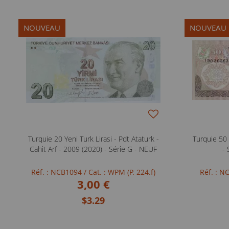
NOUVEAU
NOUVEAU
Turquie 20 Yeni Turk Lirasi - Pdt Ataturk -
Turquie 50 
Cahit Arf - 2009 (2020) - Série G - NEUF
- 
Réf. : NCB1094
/ Cat. : WPM (P. 224.f)
Réf. : 
3,00 €
$3.29