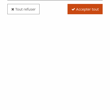
Tout refuser
Accepter tout
Billet Espagne 100 Pesetas - Felipe II - 1925
Réf. :
100106703
Type produit
Billet
Date/Année
1925
Catalogue
WPM (P. 69.c)