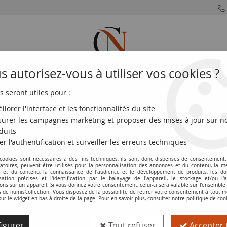
 autorisez-vous à utiliser vos cookies ?
s seront utiles pour :
MONNAIES
MONNAIES
MONNAIES
MONNAIE
FRANÇAISES
DU MONDE
EUROS
DE PARIS
liorer l'interface et les fonctionnalités du site
urer les campagnes marketing et proposer des mises à jour sur n
e 10 Pesetas Portrait de femme - 1935 - sans série - P.neuf - P.86
duits
er l'authentification et surveiller les erreurs techniques
 cookies sont nécessaires à des fins techniques, ils sont donc dispensés de consentement. 
Billet Espagne 10 Pesetas Portrait de fe
gatoires, peuvent être utilisés pour la personnalisation des annonces et du contenu, la m
 et du contenu, la connaissance de l'audience et le développement de produits, les d
isation précises et l'identification par le balayage de l'appareil, le stockage et/ou l'
Réf. :
100113858
ons sur un appareil. Si vous donnez votre consentement, celui-ci sera valable sur l’ensemble
de numis'collection. Vous disposez de la possibilité de retirer votre consentement à tout
sur le widget en bas à droite de la page. Pour en savoir plus, consulter notre politique de coo
Type produit
Billet
igurer
Tout refuser
Accepter 
Catalogue
WPM (P. 86.a)