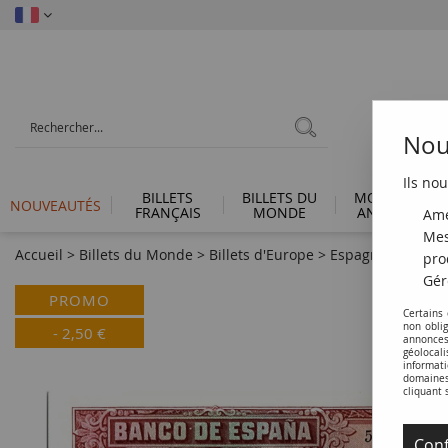
Nous
Ils nou
BILLETS
BILLETS DU
MONNAIES
NOUVEAUTÉS
FRANÇAIS
MONDE
ANTIQUES
Amé
Mes
Accueil
>
Billets du Monde
>
Billets d'Europe
>
Espagne
>
Espagn
pro
Gér
PROMO
Certains
non obli
-
2,50
€
annonces
géolocal
informati
domaines 
cliquant 
Conf