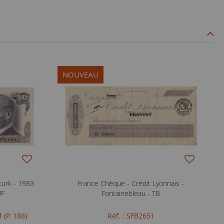
NOUVEAU
aturk - 1983
France Chèque - Crédit Lyonnais -
UF
Fontainebleau - TB
 (P. 188)
Réf. : SFB2651