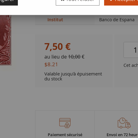
Qualité
P.NEUF
Institut
Banco de Espana
7
,
50
€
au lieu de
10,00
€
$8.21
Cet ac
Valable jusqu'à épuisement
du stock
Paiement sécurisé
Envoi en 72 heur