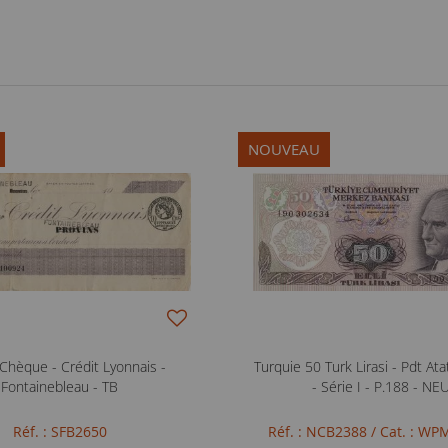
NOUVEAU
Chèque - Crédit Lyonnais -
Turquie 50 Turk Lirasi - Pdt At
Fontainebleau - TB
- Série I - P.188 - NE
Réf. : SFB2650
Réf. : NCB2388
/ Cat. : WPM