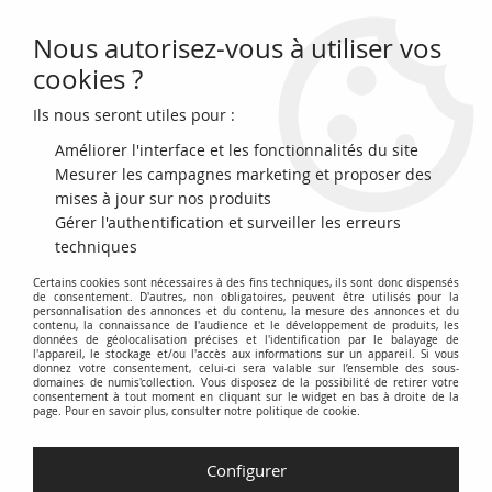
Nous autorisez-vous à utiliser vos
0
cookies ?
Ils nous seront utiles pour :
Accueil
>
Monnaies françaises (470 à 2002)
>
Monnaies Royales (987 à 1870)
>
Hugues Capet (940-996)
Améliorer l'interface et les fonctionnalités du site
Mesurer les campagnes marketing et proposer des
Hugues Capet (940-996)
mises à jour sur nos produits
Gérer l'authentification et surveiller les erreurs
Cette catégorie regroupe les monnaies frappées sous le règne
techniques
d'Hugues Capet, fondateur de la dynastie capétienne. Figure
Certains cookies sont nécessaires à des fins techniques, ils sont donc dispensés
emblématique de l'histoire de France, Hugues Capet a régné
de consentement. D'autres, non obligatoires, peuvent être utilisés pour la
personnalisation des annonces et du contenu, la mesure des annonces et du
de 987 à 996. Les monnaies de cette époque, bien que rares
contenu, la connaissance de l'audience et le développement de produits, les
et souvent de qualité variable, témoignent du contexte
données de géolocalisation précises et l'identification par le balayage de
l'appareil, le stockage et/ou l'accès aux informations sur un appareil. Si vous
politique et économique du royaume de France à la fin du Xe
donnez votre consentement, celui-ci sera valable sur l’ensemble des sous-
domaines de numis'collection. Vous disposez de la possibilité de retirer votre
siècle.
consentement à tout moment en cliquant sur le widget en bas à droite de la
page. Pour en savoir plus, consulter notre politique de cookie.
La production monétaire sous Hugues Capet était
décentralisée, avec des ateliers royaux et féodaux émettant
Configurer
des deniers, principale unité monétaire de l'époque. Ces