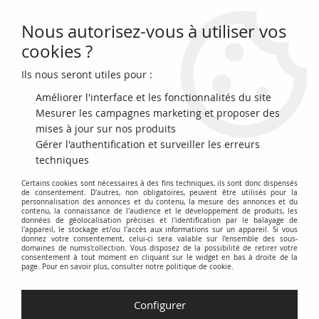
Nous autorisez-vous à utiliser vos
0
cookies ?
Ils nous seront utiles pour :
Accueil
>
Monnaies françaises (470 à 2002)
Améliorer l'interface et les fonctionnalités du site
Monnaies Françaises (470
Mesurer les campagnes marketing et proposer des
mises à jour sur nos produits
Gérer l'authentification et surveiller les erreurs
à 2002)
techniques
Certains cookies sont nécessaires à des fins techniques, ils sont donc dispensés
Cette catégorie propose une collection exhaustive de
de consentement. D'autres, non obligatoires, peuvent être utilisés pour la
personnalisation des annonces et du contenu, la mesure des annonces et du
monnaies ayant circulé en France, couvrant une période
contenu, la connaissance de l'audience et le développement de produits, les
allant des premières frappes mérovingiennes (environ 470
données de géolocalisation précises et l'identification par le balayage de
l'appareil, le stockage et/ou l'accès aux informations sur un appareil. Si vous
après J.-C.) jusqu'à l'introduction de l'euro en 2002.
donnez votre consentement, celui-ci sera valable sur l’ensemble des sous-
domaines de numis'collection. Vous disposez de la possibilité de retirer votre
consentement à tout moment en cliquant sur le widget en bas à droite de la
Explorez les différentes périodes historiques à travers leurs
page. Pour en savoir plus, consulter notre politique de cookie.
pièces : de la période mérovingienne aux monnaies
carolingiennes, en passant par les époques féodales, royales,
Configurer
révolutionnaires, et impériales. Découvrez les francs, les louis