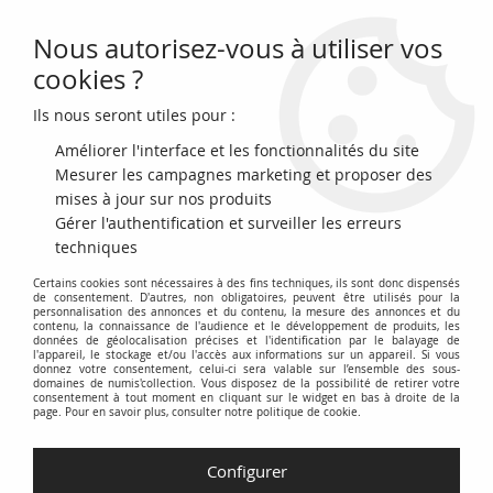
Nous autorisez-vous à utiliser vos
0
cookies ?
Ils nous seront utiles pour :
Accueil
>
Monnaies françaises (470 à 2002)
>
Colonies et Dom-Tom (depuis 1600 )
Améliorer l'interface et les fonctionnalités du site
Mesurer les campagnes marketing et proposer des
Nos Pièces des Colonies
mises à jour sur nos produits
Gérer l'authentification et surveiller les erreurs
Françaises et des Dom-
techniques
Tom depuis 1600
Certains cookies sont nécessaires à des fins techniques, ils sont donc dispensés
de consentement. D'autres, non obligatoires, peuvent être utilisés pour la
personnalisation des annonces et du contenu, la mesure des annonces et du
contenu, la connaissance de l'audience et le développement de produits, les
données de géolocalisation précises et l'identification par le balayage de
Découvrez une collection numismatique retraçant l'histoire
l'appareil, le stockage et/ou l'accès aux informations sur un appareil. Si vous
donnez votre consentement, celui-ci sera valable sur l’ensemble des sous-
monétaire des
Colonies et Dom-Tom français (depuis 1600)
.
domaines de numis'collection. Vous disposez de la possibilité de retirer votre
consentement à tout moment en cliquant sur le widget en bas à droite de la
Cette catégorie regroupe les monnaies émises et utilisées
page. Pour en savoir plus, consulter notre politique de cookie.
dans les territoires d'outre-mer français à travers les siècles.
Explorez la diversité des devises ayant circulé dans les
Configurer
colonies, incluant les pièces et billets spécifiques à chaque