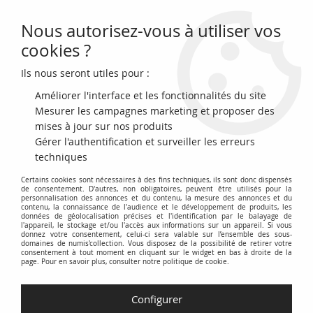
Nous autorisez-vous à utiliser vos
0
cookies ?
Ils nous seront utiles pour :
Accueil
>
Monnaies du monde
>
Monnaies d'Amérique
>
Colonies Françaises
>
Guyane Française Cayenne, Louis XVI - 2 Sous -
Améliorer l'interface et les fonctionnalités du site
1789 A Paris
Mesurer les campagnes marketing et proposer des
mises à jour sur nos produits
Gérer l'authentification et surveiller les erreurs
techniques
Certains cookies sont nécessaires à des fins techniques, ils sont donc dispensés
de consentement. D'autres, non obligatoires, peuvent être utilisés pour la
personnalisation des annonces et du contenu, la mesure des annonces et du
contenu, la connaissance de l'audience et le développement de produits, les
données de géolocalisation précises et l'identification par le balayage de
l'appareil, le stockage et/ou l'accès aux informations sur un appareil. Si vous
donnez votre consentement, celui-ci sera valable sur l’ensemble des sous-
domaines de numis'collection. Vous disposez de la possibilité de retirer votre
consentement à tout moment en cliquant sur le widget en bas à droite de la
page. Pour en savoir plus, consulter notre politique de cookie.
Configurer