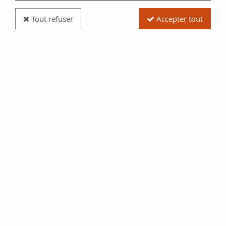
Tout refuser
Accepter tout
Pièce Guyane Française Cayenne, Louis XVI - 2
Sous - 1789 A Paris
Réf. :
SFP5240
Type produit
Pièce