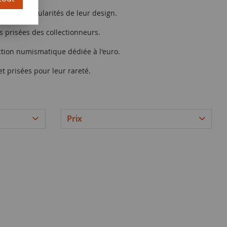
et les particularités de leur design.
s prisées des collectionneurs.
ection numismatique dédiée à l'euro.
et prisées pour leur rareté.
Prix