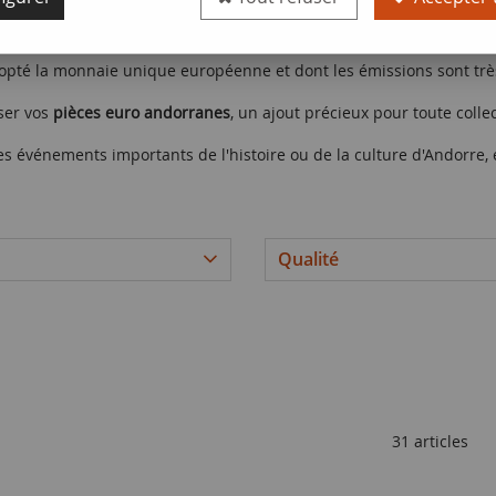
 en euro
, incluant leur valeur faciale, leur composition métallique 
adopté la monnaie unique européenne et dont les émissions sont trè
sser vos
pièces euro andorranes
, un ajout précieux pour toute coll
es événements importants de l'histoire ou de la culture d'Andorre, 
Qualité
31 articles