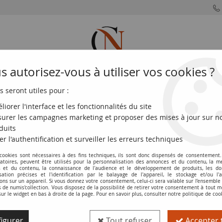
 autorisez-vous à utiliser vos cookies ?
s seront utiles pour :
MONNAIES
MONNAIES
MONNAIES
MONNAIE
FRANÇAISES
DU MONDE
EUROS
DE PARIS
liorer l'interface et les fonctionnalités du site
urer les campagnes marketing et proposer des mises à jour sur n
duits
er l'authentification et surveiller les erreurs techniques
Andorre
 cookies sont nécessaires à des fins techniques, ils sont donc dispensés de consentement. 
gatoires, peuvent être utilisés pour la personnalisation des annonces et du contenu, la m
 et du contenu, la connaissance de l'audience et le développement de produits, les d
isation précises et l'identification par le balayage de l'appareil, le stockage et/ou l'
re
frappées depuis l'introduction de l'euro en 1999.
ons sur un appareil. Si vous donnez votre consentement, celui-ci sera valable sur l’ensemble
de numis'collection. Vous disposez de la possibilité de retirer votre consentement à tout
sur le widget en bas à droite de la page. Pour en savoir plus, consulter notre politique de coo
et propose un aperçu de toutes les
pièces de collection
émises par 
es et les années d'émission, offrant un aperçu précis de l'histoire 
igurer
Tout refuser
Accepter 