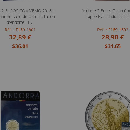
e 2 EUROS COMMÉMO 2018 -
Andorre 2 Euros Commém
nniversaire de la Constitution
frappe BU - Radio et Tél
d'Andorre - BU
Réf. : E169-1801
Réf. : E169-1602
32,89 €
28,90 €
$36.01
$31.65