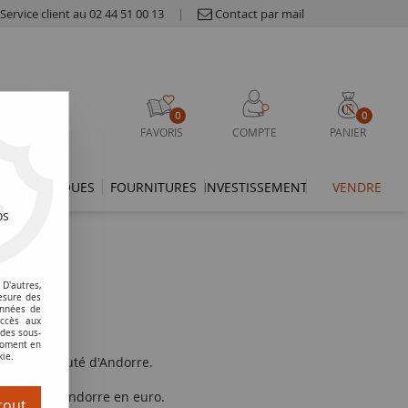
Service client au 02 44 51 00 13
|
Contact par mail
0
0
FAVORIS
COMPTE
PANIER
THÉMATIQUES
FOURNITURES
INVESTISSEMENT
VENDRE
os
D'autres,
esure des
onnées de
accès aux
 des sous-
 moment en
kie.
la Principauté d'Andorre.
monétaire d'Andorre en euro.
tout