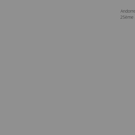
Andorr
25ème a