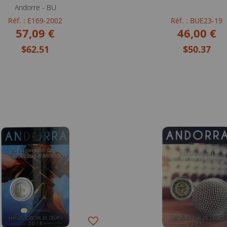
Andorre - BU
Réf. : E169-2002
Réf. : BUE23-19
57,09 €
46,00 €
$62.51
$50.37