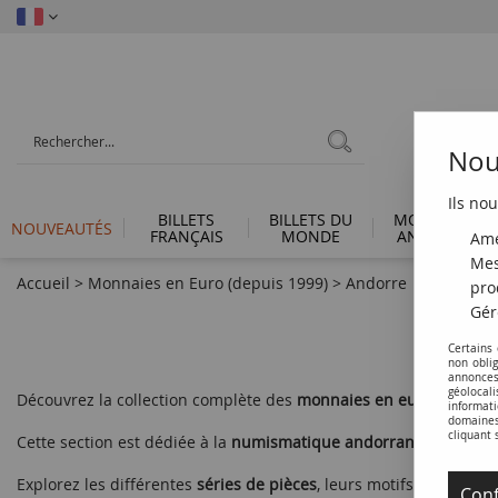
Nous
Ils nou
BILLETS
BILLETS DU
MONNAIES
NOUVEAUTÉS
FRANÇAIS
MONDE
ANTIQUES
Amé
Mes
Accueil
>
Monnaies en Euro (depuis 1999)
>
Andorre
pro
Gér
Certains
non obli
annonces
géolocal
Découvrez la collection complète des
monnaies en euro d'Andor
informati
domaines 
cliquant 
Cette section est dédiée à la
numismatique andorrane
en euro, 
Explorez les différentes
séries de pièces
, leurs motifs spécifiqu
Conf