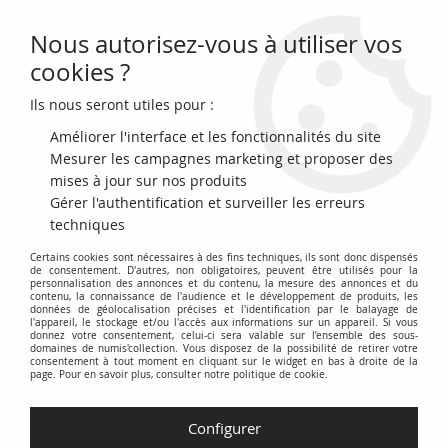
Nous autorisez-vous à utiliser vos
0
cookies ?
Ils nous seront utiles pour :
Accueil
>
Monnaies en Euro (depuis 1999)
>
Andorre
>
Andorre 2
EUROS COMMÉMO. Andorre 2017 - 100ème anniversaire de l'hymne
Améliorer l'interface et les fonctionnalités du site
andorran
Mesurer les campagnes marketing et proposer des
mises à jour sur nos produits
Gérer l'authentification et surveiller les erreurs
techniques
Certains cookies sont nécessaires à des fins techniques, ils sont donc dispensés
de consentement. D'autres, non obligatoires, peuvent être utilisés pour la
personnalisation des annonces et du contenu, la mesure des annonces et du
contenu, la connaissance de l'audience et le développement de produits, les
données de géolocalisation précises et l'identification par le balayage de
l'appareil, le stockage et/ou l'accès aux informations sur un appareil. Si vous
donnez votre consentement, celui-ci sera valable sur l’ensemble des sous-
domaines de numis'collection. Vous disposez de la possibilité de retirer votre
consentement à tout moment en cliquant sur le widget en bas à droite de la
page. Pour en savoir plus, consulter notre politique de cookie.
Configurer