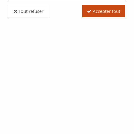
Tout refuser
Accepter tout
Pièce Andorre 2 EUROS COMMÉMO. Andorre
2017 - 100ème anniversaire de l'hymne andorran
Réf. :
E169-1702
Type produit
Pièce