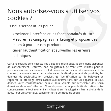
Nous autorisez-vous à utiliser vos
0
cookies ?
Ils nous seront utiles pour :
Accueil
>
Monnaies en Euro (depuis 1999)
>
Slovaquie
Améliorer l'interface et les fonctionnalités du site
Slovaquie
Mesurer les campagnes marketing et proposer des
mises à jour sur nos produits
Gérer l'authentification et surveiller les erreurs
Découvrez notre collection de
monnaies en euro de Slovaquie
,
techniques
émises depuis l'introduction de l'euro en 1999.
Certains cookies sont nécessaires à des fins techniques, ils sont donc dispensés
de consentement. D'autres, non obligatoires, peuvent être utilisés pour la
Cette section est dédiée aux
pièces de collection slovaques en
personnalisation des annonces et du contenu, la mesure des annonces et du
contenu, la connaissance de l'audience et le développement de produits, les
euro
, offrant un aperçu complet des différentes émissions,
données de géolocalisation précises et l'identification par le balayage de
commémorations et séries produites par la Slovaquie.
l'appareil, le stockage et/ou l'accès aux informations sur un appareil. Si vous
donnez votre consentement, celui-ci sera valable sur l’ensemble des sous-
domaines de numis'collection. Vous disposez de la possibilité de retirer votre
Explorez les
différents types de pièces
, incluant les pièces
consentement à tout moment en cliquant sur le widget en bas à droite de la
page. Pour en savoir plus, consulter notre politique de cookie.
courantes, les pièces commémoratives de 2 euros et les séries
spéciales, chacune reflétant l'histoire, la culture et l'identité
de la Slovaquie.
Configurer