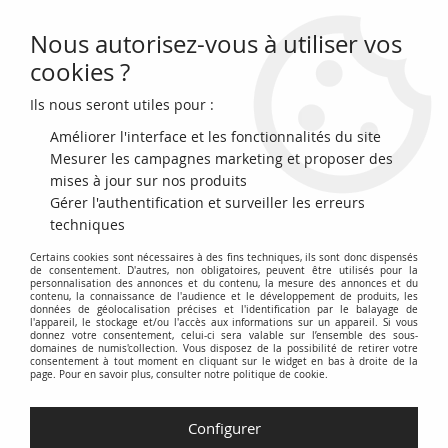
Nous autorisez-vous à utiliser vos
0
cookies ?
Ils nous seront utiles pour :
Accueil
>
Monnaies du monde
>
Monnaies d'Asie
>
Ouzbékistan
Améliorer l'interface et les fonctionnalités du site
Ouzbékistan
Mesurer les campagnes marketing et proposer des
mises à jour sur nos produits
Gérer l'authentification et surveiller les erreurs
Explorez une sélection de monnaies de l'Ouzbékistan, pays
techniques
d'Asie centrale riche en histoire et en culture. Cette catégorie
Certains cookies sont nécessaires à des fins techniques, ils sont donc dispensés
présente les différentes devises qui ont circulé et circulent
de consentement. D'autres, non obligatoires, peuvent être utilisés pour la
encore en Ouzbékistan, témoignant de son évolution
personnalisation des annonces et du contenu, la mesure des annonces et du
contenu, la connaissance de l'audience et le développement de produits, les
économique et politique.
données de géolocalisation précises et l'identification par le balayage de
l'appareil, le stockage et/ou l'accès aux informations sur un appareil. Si vous
donnez votre consentement, celui-ci sera valable sur l’ensemble des sous-
Découvrez des pièces de différentes périodes, incluant les
domaines de numis'collection. Vous disposez de la possibilité de retirer votre
consentement à tout moment en cliquant sur le widget en bas à droite de la
monnaies de l'époque soviétique, les premiers soms ouzbeks
page. Pour en savoir plus, consulter notre politique de cookie.
après l'indépendance, et les séries de pièces et billets
actuellement en circulation. Examinez les motifs, les symboles
Configurer
nationaux et les inscriptions qui ornent ces monnaies, offrant