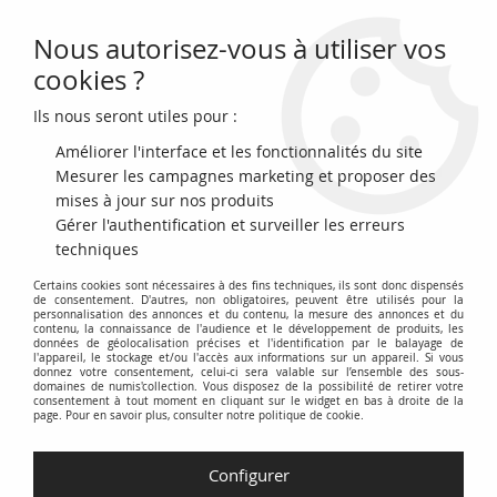
Nous autorisez-vous à utiliser vos
0
cookies ?
Ils nous seront utiles pour :
Accueil
>
Monnaies du monde
>
Monnaies d'Asie
>
Kazakhstan
Améliorer l'interface et les fonctionnalités du site
Pièces du Kazakhstan
Mesurer les campagnes marketing et proposer des
mises à jour sur nos produits
Gérer l'authentification et surveiller les erreurs
Cette catégorie est dédiée aux
monnaies du Kazakhstan
,
techniques
offrant un aperçu de l'histoire numismatique de ce pays
Certains cookies sont nécessaires à des fins techniques, ils sont donc dispensés
d'Asie centrale. Elle inclut des pièces de différentes périodes,
de consentement. D'autres, non obligatoires, peuvent être utilisés pour la
dénominations et métaux.
personnalisation des annonces et du contenu, la mesure des annonces et du
contenu, la connaissance de l'audience et le développement de produits, les
données de géolocalisation précises et l'identification par le balayage de
Explorez les
monnaies kazakhes
émises depuis
l'appareil, le stockage et/ou l'accès aux informations sur un appareil. Si vous
donnez votre consentement, celui-ci sera valable sur l’ensemble des sous-
l'indépendance du pays, notamment le
Tenge
, la monnaie
domaines de numis'collection. Vous disposez de la possibilité de retirer votre
consentement à tout moment en cliquant sur le widget en bas à droite de la
officielle. Vous trouverez une variété de pièces
page. Pour en savoir plus, consulter notre politique de cookie.
commémoratives, circulantes et non circulantes.
Découvrez les particularités des
Configurer
pièces du Kazakhstan
,