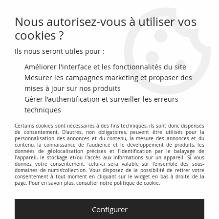
Nous autorisez-vous à utiliser vos
0
cookies ?
Ils nous seront utiles pour :
Accueil
>
Monnaies du monde
>
Monnaies d'Amérique
>
Saint Martin
Améliorer l'interface et les fonctionnalités du site
Saint Martin
Mesurer les campagnes marketing et proposer des
mises à jour sur nos produits
Gérer l'authentification et surveiller les erreurs
Cette catégorie regroupe les monnaies émises et utilisées à
techniques
Saint-Martin, île partagée entre la France (Saint-Martin) et les
Certains cookies sont nécessaires à des fins techniques, ils sont donc dispensés
Pays-Bas (Sint Maarten).
de consentement. D'autres, non obligatoires, peuvent être utilisés pour la
personnalisation des annonces et du contenu, la mesure des annonces et du
contenu, la connaissance de l'audience et le développement de produits, les
Découvrez l'histoire numismatique de Saint-Martin à travers
données de géolocalisation précises et l'identification par le balayage de
ses différentes périodes, incluant les monnaies d'avant l'euro
l'appareil, le stockage et/ou l'accès aux informations sur un appareil. Si vous
donnez votre consentement, celui-ci sera valable sur l’ensemble des sous-
sur la partie française et les florins antillais néerlandais sur la
domaines de numis'collection. Vous disposez de la possibilité de retirer votre
consentement à tout moment en cliquant sur le widget en bas à droite de la
partie néerlandaise.
page. Pour en savoir plus, consulter notre politique de cookie.
Explorez une sélection de pièces de collection, des monnaies
courantes aux émissions commémoratives et aux pièces rares
Configurer