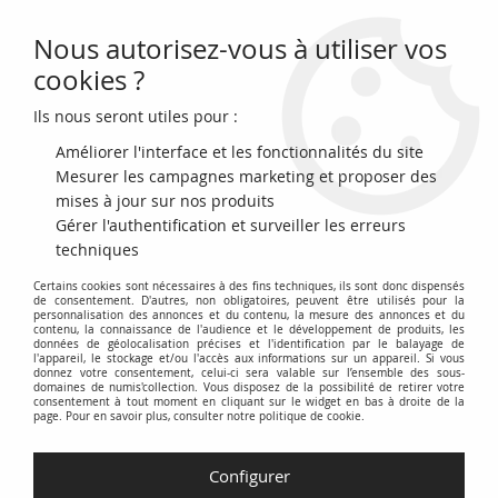
Nous autorisez-vous à utiliser vos
0
cookies ?
Ils nous seront utiles pour :
Accueil
>
Monnaies du monde
>
Monnaies d'Amérique
>
Canada
Améliorer l'interface et les fonctionnalités du site
Pièces du Canada
Mesurer les campagnes marketing et proposer des
mises à jour sur nos produits
Gérer l'authentification et surveiller les erreurs
Cette catégorie regroupe les monnaies émises par le Canada,
techniques
couvrant son histoire monétaire depuis les premiers jetons et
Certains cookies sont nécessaires à des fins techniques, ils sont donc dispensés
pièces coloniales jusqu'aux monnaies modernes en
de consentement. D'autres, non obligatoires, peuvent être utilisés pour la
circulation et de collection.
personnalisation des annonces et du contenu, la mesure des annonces et du
contenu, la connaissance de l'audience et le développement de produits, les
données de géolocalisation précises et l'identification par le balayage de
Explorez une vaste sélection de pièces canadiennes, incluant
l'appareil, le stockage et/ou l'accès aux informations sur un appareil. Si vous
donnez votre consentement, celui-ci sera valable sur l’ensemble des sous-
les cents, les nickels, les dimes, les quarters, les demi-dollars
domaines de numis'collection. Vous disposez de la possibilité de retirer votre
consentement à tout moment en cliquant sur le widget en bas à droite de la
et les dollars, ainsi que les pièces commémoratives et les
page. Pour en savoir plus, consulter notre politique de cookie.
ensembles numismatiques.
Découvrez les différentes époques de la monnaie
Configurer