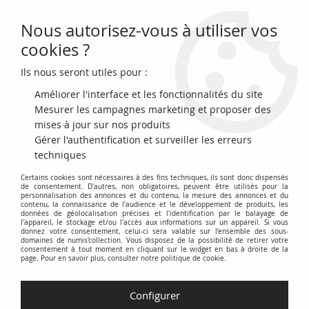
Nous autorisez-vous à utiliser vos
0
cookies ?
Ils nous seront utiles pour :
Accueil
>
Monnaies du monde
>
Monnaies d'Amérique
>
Iles Falkland
Améliorer l'interface et les fonctionnalités du site
Pièces des Iles Falkland
Mesurer les campagnes marketing et proposer des
mises à jour sur nos produits
Gérer l'authentification et surveiller les erreurs
Découvrez l'histoire numismatique des
Îles Falkland
à travers
techniques
notre collection de
monnaies
. Cette catégorie est dédiée aux
Certains cookies sont nécessaires à des fins techniques, ils sont donc dispensés
pièces de monnaie émises par les
Îles Falkland
, un territoire
de consentement. D'autres, non obligatoires, peuvent être utilisés pour la
britannique d'outre-mer situé dans l'Atlantique Sud.
personnalisation des annonces et du contenu, la mesure des annonces et du
contenu, la connaissance de l'audience et le développement de produits, les
données de géolocalisation précises et l'identification par le balayage de
Explorez la diversité des
monnaies des Îles Falkland
, incluant
l'appareil, le stockage et/ou l'accès aux informations sur un appareil. Si vous
donnez votre consentement, celui-ci sera valable sur l’ensemble des sous-
les différentes dénominations, les motifs distinctifs
domaines de numis'collection. Vous disposez de la possibilité de retirer votre
consentement à tout moment en cliquant sur le widget en bas à droite de la
représentant la faune locale, l'histoire de l'archipel et les
page. Pour en savoir plus, consulter notre politique de cookie.
symboles royaux britanniques. Des pièces anciennes aux
émissions plus récentes, chaque
monnaie
raconte une partie
Configurer
de l'histoire des
Îles Falkland
.