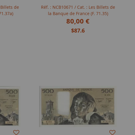
 Billets de
Réf. : NCB10671
/ Cat. : Les Billets de
71.37a)
la Banque de France (F. 71.35)
80,00 €
$87.6