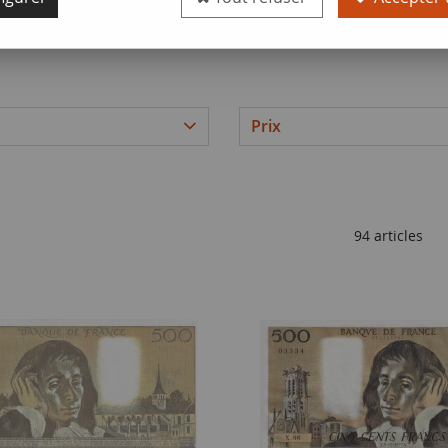
érents exemplaires de ce billet emblématique de l'histoire monétaire
Prix
94 articles