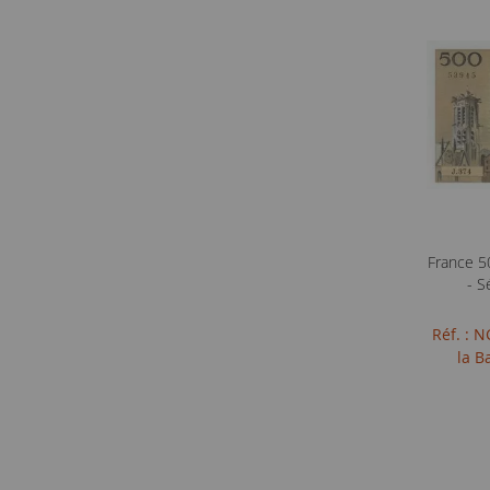
France 5
- S
Réf. : 
la B