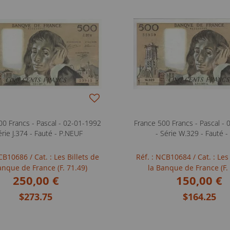
00 Francs - Pascal - 02-01-1992
France 500 Francs - Pascal -
érie J.374 - Fauté - P.NEUF
- Série W.329 - Fauté 
NCB10686
/ Cat. : Les Billets de
Réf. : NCB10684
/ Cat. : Les
anque de France (F. 71.49)
la Banque de France (F.
250,00 €
150,00 €
$273.75
$164.25