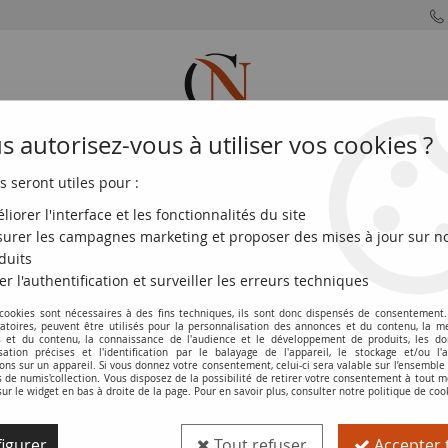
 autorisez-vous à utiliser vos cookies ?
s seront utiles pour :
MONNAIES
MONNAIES
MONNAIES
MONNAIE
FRANÇAISES
DU MONDE
EUROS
DE PARIS
liorer l'interface et les fonctionnalités du site
urer les campagnes marketing et proposer des mises à jour sur n
0 francs
>
Pascal type 1968 (1968-1993)
duits
er l'authentification et surveiller les erreurs techniques
Pascal type 1968 (1968-1993
 cookies sont nécessaires à des fins techniques, ils sont donc dispensés de consentement. 
gatoires, peuvent être utilisés pour la personnalisation des annonces et du contenu, la m
 et du contenu, la connaissance de l'audience et le développement de produits, les d
isation précises et l'identification par le balayage de l'appareil, le stockage et/ou l'
e
500 francs
émis par la
Banque de France
, faisant partie de la séri
ons sur un appareil. Si vous donnez votre consentement, celui-ci sera valable sur l’ensemble
de numis'collection. Vous disposez de la possibilité de retirer votre consentement à tout
sur le widget en bas à droite de la page. Pour en savoir plus, consulter notre politique de coo
mises en circulation entre 1968 et 1993. Les collectionneurs et numi
ntuelles particularités de chaque billet de 500 francs Pascal type 19
igurer
Tout refuser
Accepter 