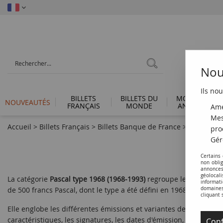
Nous
Ils nou
BILLETS
BILLETS DU
MONNAIES
NOUVEAUTÉS
FRANÇAIS
MONDE
ANTIQUES
Amé
Mes
Accueil
>
Billets Français
>
Billets Banque de France
>
Billets 50
pro
Gér
Certains
non obli
annonces
géolocal
La catégorie
Pascal type 1968 (1968-1993)
regroupe les billets d
informati
de 500 francs Pascal, dont le type a été défini en 1968.
domaines 
cliquant 
Elle englobe les différentes émissions et variantes de ce billet 
caractéristiques, les signatures, les dates d'émission, et les éve
Conf