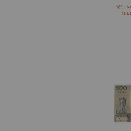
Réf. : 
la B