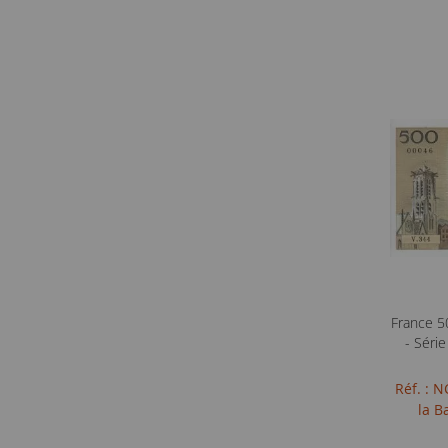
France 5
- Séri
Réf. : 
la B