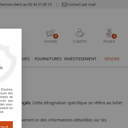
Service client au 02 44 51 00 13
|
Contact par mail
0
0
FAVORIS
COMPTE
PANIER
THÉMATIQUES
FOURNITURES
INVESTISSEMENT
VENDRE
os
)
D'autres,
esure des
onnées de
accès aux
e
Billets Français
. Cette désignation spécifique se réfère au billet
 des sous-
 moment en
kie.
smates trouveront ici des informations détaillées sur les
68.
tout