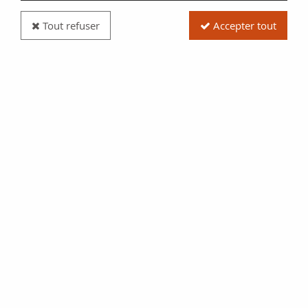
Tout refuser
Accepter tout
Pièce Vatican 2 Euros Commémo. Couleur 2023 -
150 ans de la mort d'Alessandro Manzoni
Réf. :
E120-2302COUL
Type produit
Pièce
Date/Année
2023
Pays
Vatican
Qualité
NEUF
Valeur faciale
2 euros