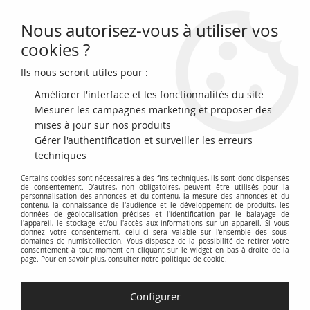
Nous autorisez-vous à utiliser vos
0
cookies ?
Ils nous seront utiles pour :
Accueil
>
Monnaies en Euro (depuis 1999)
>
Vatican
>
Vatican 2 Euros
Commémo. Couleur 2023 - 150 ans de la mort d'Alessandro Manzoni
Améliorer l'interface et les fonctionnalités du site
Mesurer les campagnes marketing et proposer des
mises à jour sur nos produits
Gérer l'authentification et surveiller les erreurs
techniques
Certains cookies sont nécessaires à des fins techniques, ils sont donc dispensés
de consentement. D'autres, non obligatoires, peuvent être utilisés pour la
personnalisation des annonces et du contenu, la mesure des annonces et du
contenu, la connaissance de l'audience et le développement de produits, les
données de géolocalisation précises et l'identification par le balayage de
l'appareil, le stockage et/ou l'accès aux informations sur un appareil. Si vous
donnez votre consentement, celui-ci sera valable sur l’ensemble des sous-
domaines de numis'collection. Vous disposez de la possibilité de retirer votre
consentement à tout moment en cliquant sur le widget en bas à droite de la
page. Pour en savoir plus, consulter notre politique de cookie.
Configurer